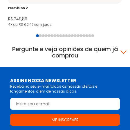
Purevision 2
Le
R$ 249,89
R$
4X de R$ 62,47
sem juros
10
Pergunte e veja opiniões de quem já
comprou
ASSINE NOSSA NEWSLETTER
Receba no seu e-mail todas as nossas ofertas e
lançamentos, além de nossas dicas.