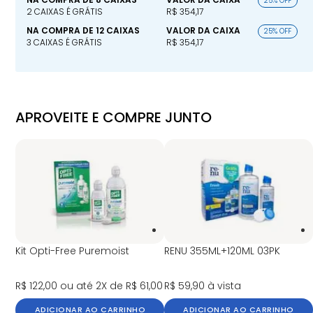
25% OFF
2 CAIXAS É GRÁTIS
R$ 354,17
NA COMPRA DE 12 CAIXAS
VALOR DA CAIXA
25% OFF
3 CAIXAS É GRÁTIS
R$ 354,17
APROVEITE E COMPRE JUNTO
Kit Opti-Free Puremoist
RENU 355ML+120ML 03PK
R$ 122,00
ou até 2X de R$ 61,00
R$ 59,90
à vista
ADICIONAR AO CARRINHO
ADICIONAR AO CARRINHO