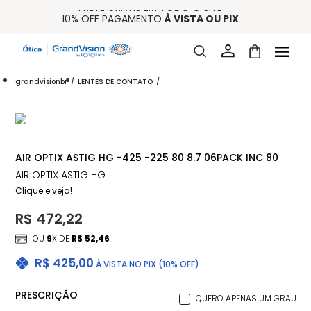
FRETE GRÁTIS EM TODO O SITE
10% OFF PAGAMENTO
À VISTA OU PIX
ENTREGA PARA TODO BRASIL
15% OFF NA PRIMEIRA COMPRA (CONSULTE REGULAMENTO)
32% OFF NO COMBO - CONS. REG.
grandvisionbr
LENTES DE CONTATO
AIR OPTIX ASTIG HG -425 -225 80 8.7 06PACK INC 80
AIR OPTIX ASTIG HG
Clique e veja!
R$ 472,22
OU
9
X DE
R$ 52,46
R$ 425,00
À VISTA NO PIX (10% OFF)
PRESCRIÇÃO
QUERO APENAS UM GRAU