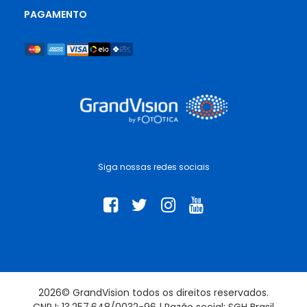
PAGAMENTO
Siga nossas redes sociais
2026© GrandVision todos os direitos reservados.
CNPJ: 13.257.648/0032-96 | Razão social: SGH Brasil