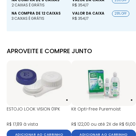
25% OFF
2 CAIXAS É GRÁTIS
R$ 354,17
NA COMPRA DE 12 CAIXAS
VALOR DA CAIXA
25% OFF
3 CAIXAS É GRÁTIS
R$ 354,17
APROVEITE E COMPRE JUNTO
ESTOJO LOOK VISION 01PK
Kit Opti-Free Puremoist
R$ 17,89
à vista
R$ 122,00
ou até 2X de R$ 61,00
ADICIONAR AO CARRINHO
ADICIONAR AO CARRINHO