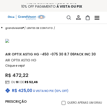
FRETE GRÁTIS EM TODO O SITE
10% OFF PAGAMENTO
À VISTA OU PIX
ENTREGA PARA TODO BRASIL
15% OFF NA PRIMEIRA COMPRA (CONSULTE REGULAMENTO)
32% OFF NO COMBO - CONS. REG.
grandvisionbr
LENTES DE CONTATO
AIR OPTIX ASTIG HG -450 -075 30 8.7 06PACK INC 30
AIR OPTIX ASTIG HG
Clique e veja!
R$ 472,22
OU
9
X DE
R$ 52,46
R$ 425,00
À VISTA NO PIX (10% OFF)
PRESCRIÇÃO
QUERO APENAS UM GRAU