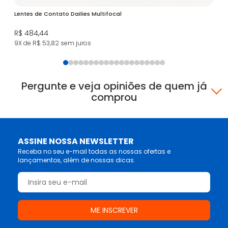
Lentes de Contato Dailies Multifocal
Le
Mu
R$ 484,44
R$
9X de R$ 53,82
sem juros
11
Pergunte e veja opiniões de quem já
comprou
ASSINE NOSSA NEWSLETTER
Receba no seu e-mail todas as nossas ofertas e
lançamentos, além de nossas dicas.