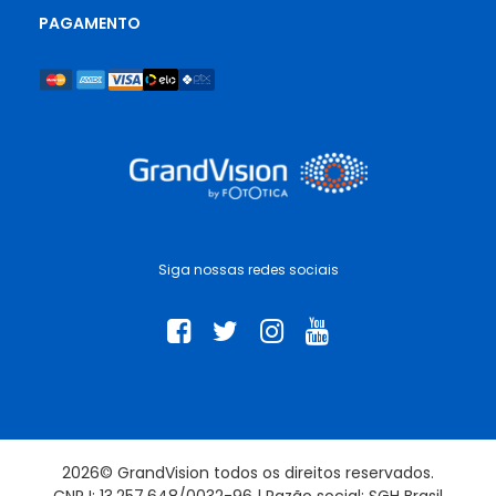
PAGAMENTO
Siga nossas redes sociais
2026© GrandVision todos os direitos reservados.
CNPJ: 13.257.648/0032-96 | Razão social: SGH Brasil