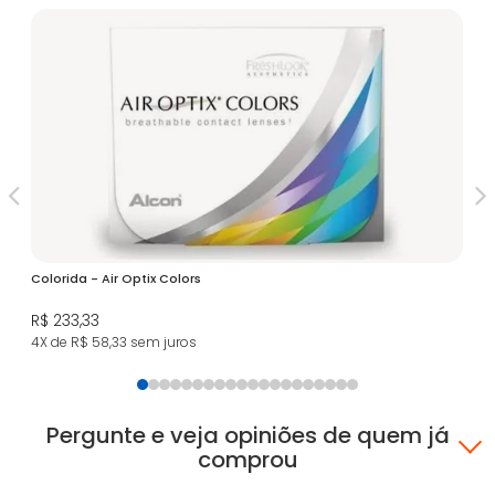
Colorida - Air Optix Colors
Ava
R$ 233,33
R$
4X de R$ 58,33
sem juros
4X
Pergunte e veja opiniões de quem já
comprou