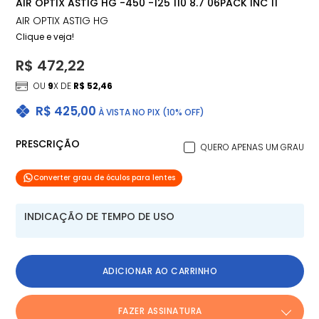
AIR OPTIX ASTIG HG -450 -125 110 8.7 06PACK INC 11
AIR OPTIX ASTIG HG
Clique e veja!
R$ 472,22
OU
9
X DE
R$ 52,46
R$ 425,00
À VISTA NO PIX (10% OFF)
PRESCRIÇÃO
QUERO APENAS UM GRAU
Converter grau de óculos para lentes
INDICAÇÃO DE TEMPO DE USO
ADICIONAR AO CARRINHO
FAZER ASSINATURA