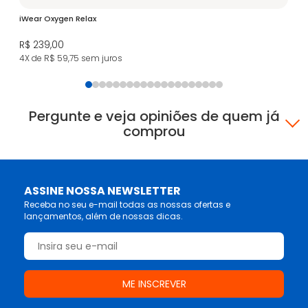
iWear Oxygen Relax
So
R$ 239,00
R$
4X de R$ 59,75
sem juros
3X
Pergunte e veja opiniões de quem já
comprou
ASSINE NOSSA NEWSLETTER
Receba no seu e-mail todas as nossas ofertas e
lançamentos, além de nossas dicas.