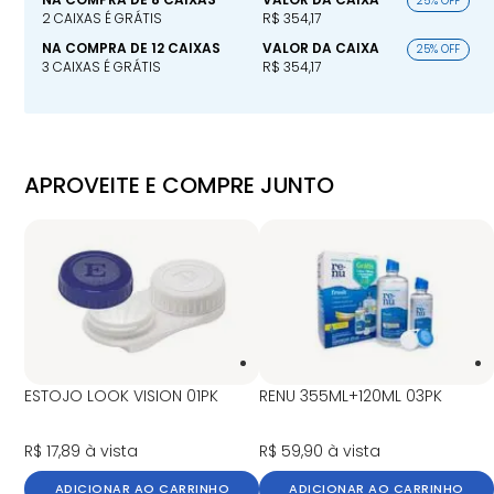
25% OFF
2 CAIXAS É GRÁTIS
R$ 354,17
NA COMPRA DE 12 CAIXAS
VALOR DA CAIXA
25% OFF
3 CAIXAS É GRÁTIS
R$ 354,17
APROVEITE E COMPRE JUNTO
ESTOJO LOOK VISION 01PK
RENU 355ML+120ML 03PK
R$ 17,89
à vista
R$ 59,90
à vista
ADICIONAR AO CARRINHO
ADICIONAR AO CARRINHO