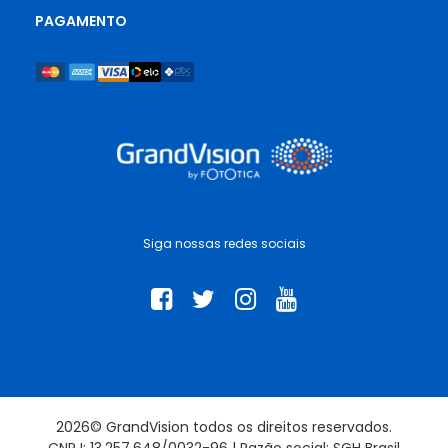
PAGAMENTO
Siga nossas redes sociais
2026© GrandVision todos os direitos reservados.
CNPJ: 13.257.648/0032-96 | Razão social: SGH Brasil