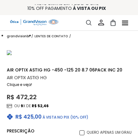
FRETE GRÁTIS EM TODO O SITE
10% OFF PAGAMENTO
À VISTA OU PIX
ENTREGA PARA TODO BRASIL
15% OFF NA PRIMEIRA COMPRA (CONSULTE REGULAMENTO)
32% OFF NO COMBO - CONS. REG.
grandvisionbr
LENTES DE CONTATO
AIR OPTIX ASTIG HG -450 -125 20 8.7 06PACK INC 20
AIR OPTIX ASTIG HG
Clique e veja!
R$ 472,22
OU
9
X DE
R$ 52,46
R$ 425,00
À VISTA NO PIX (10% OFF)
PRESCRIÇÃO
QUERO APENAS UM GRAU