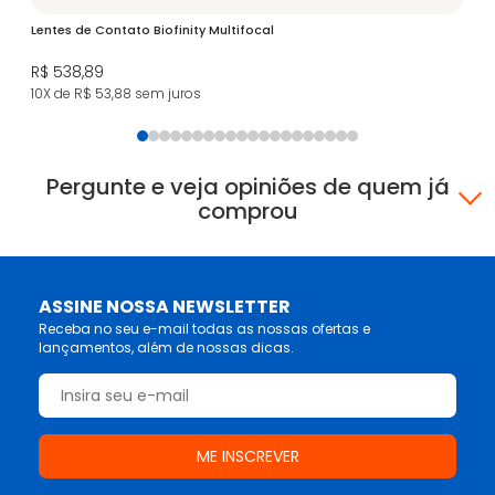
Lentes de Contato Biofinity Multifocal
Le
Mu
R$ 538,89
R$
10X de R$ 53,88
sem juros
11
Pergunte e veja opiniões de quem já
comprou
ASSINE NOSSA NEWSLETTER
Receba no seu e-mail todas as nossas ofertas e
lançamentos, além de nossas dicas.