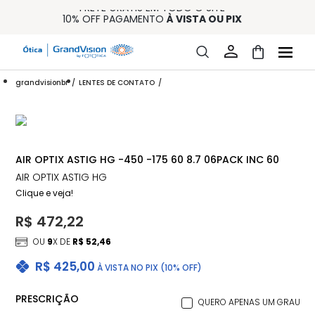
FRETE GRÁTIS EM TODO O SITE
10% OFF PAGAMENTO
À VISTA OU PIX
ENTREGA PARA TODO BRASIL
15% OFF NA PRIMEIRA COMPRA (CONSULTE REGULAMENTO)
32% OFF NO COMBO - CONS. REG.
grandvisionbr
LENTES DE CONTATO
AIR OPTIX ASTIG HG -450 -175 60 8.7 06PACK INC 60
AIR OPTIX ASTIG HG
Clique e veja!
R$ 472,22
OU
9
X DE
R$ 52,46
R$ 425,00
À VISTA NO PIX (10% OFF)
PRESCRIÇÃO
QUERO APENAS UM GRAU