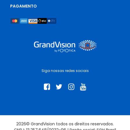
PAGAMENTO
Siga nossas redes sociais
2026© GrandVision todos os direitos reservados.
CNPJ: 13.257.648/0032-96 | Razão social: SGH Brasil