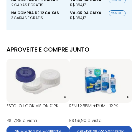
25% OFF
2 CAIXAS É GRÁTIS
R$ 354,17
NA COMPRA DE 12 CAIXAS
VALOR DA CAIXA
25% OFF
3 CAIXAS É GRÁTIS
R$ 354,17
APROVEITE E COMPRE JUNTO
ESTOJO LOOK VISION 01PK
RENU 355ML+120ML 03PK
R$ 17,89
à vista
R$ 59,90
à vista
ADICIONAR AO CARRINHO
ADICIONAR AO CARRINHO