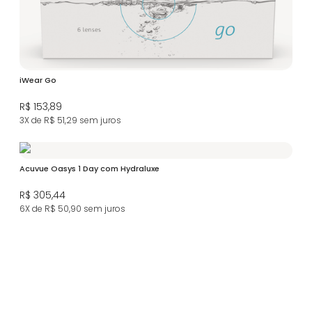
iWear Go
R$ 153,89
3X de R$ 51,29
sem juros
Acuvue Oasys 1 Day com Hydraluxe
R$ 305,44
6X de R$ 50,90
sem juros