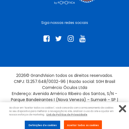
Siga nossas redes sociais
2026© GrandVision todos os direitos reservados.
CNPJ: 13.257.648/0032-96 | Razão social: SGH Brasil
Comércio Óculos Ltda
Endereço: Avenida Américo Ribeiro dos Santos, S/N -
Parque Bandeirantes I (Nova Veneza) - Sumaré - SP |
13181-715
Ao clicar em “Aceitar todos os cookies”, você concorda com o armazenamento de cookies
no seu dispositivo para melhorar a navegação no site, analisar o uso do site e ajudar em
nossos esforços de marketing.
Link da Politica de Privacidade
Evolução por:
Definições de cookies
Aceitar todos os cookies