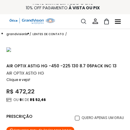
FRETE GRÁTIS EM TODO O SITE
10% OFF PAGAMENTO
À VISTA OU PIX
ENTREGA PARA TODO BRASIL
15% OFF NA PRIMEIRA COMPRA (CONSULTE REGULAMENTO)
32% OFF NO COMBO - CONS. REG.
grandvisionbr
LENTES DE CONTATO
AIR OPTIX ASTIG HG -450 -225 130 8.7 06PACK INC 13
AIR OPTIX ASTIG HG
Clique e veja!
R$ 472,22
OU
9
X DE
R$ 52,46
PRESCRIÇÃO
QUERO APENAS UM GRAU