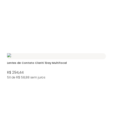
Lentes de Contato Clariti 1Day Multifocal
R$ 294,44
5X de R$ 58,88
sem juros