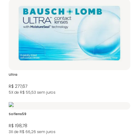
Ultra
R$ 277,67
5X de R$ 55,53
sem juros
Soflens59
R$ 198,78
3X de R$ 66,26
sem juros