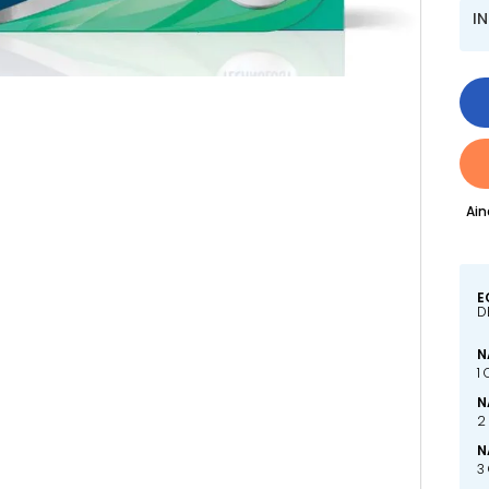
I
Ain
E
D
N
1
N
2
N
3