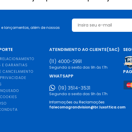
s e lançamentos, além de nossas
UPORTE
ATENDIMENTO AO CLIENTE(SAC)
SEG
 RELACIONAMENTO
(11) 4000-2991
 E GARANTIAS
Segunda a sexta das 9h às 17h
PA
E CANCELAMENTO
WHATSAPP
 PRIVACIDADE
S
(19) 3514-3531
ANQUEADO
Segunda a sexta das 9h às 17h
 COOKIES
Informações ou Reclamações
USO
falecomagrandvision@br.luxottica.com
 CONDUTA
S