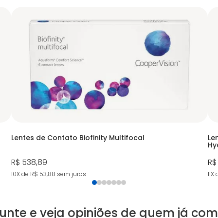
Lentes de Contato Biofinity Multifocal
Le
Hy
R$ 538,89
R$
10X de R$ 53,88
sem juros
11X
unte e veja opiniões de quem já co