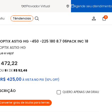
Provador Virtual
Agende seu atendimento
0
Miu
Têndencias
 OPTIX ASTIG HG -450 -225 180 8.7 06PACK INC 18
 OPTIX ASTIG HG
ue e veja!
 472,22
OU
9
X DE
R$ 52,46
R$ 425,00
À VISTA NO PIX (10% OFF)
ESCRIÇÃO
QUERO APENAS UM GRAU
Converter grau de óculos para lentes