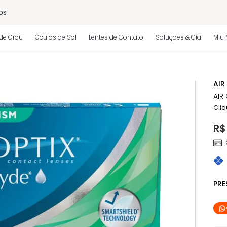
os
de Grau
Óculos de Sol
Lentes de Contato
Soluções & Cia
Miu 
 regulamento)
AIR
AIR
Cliq
R$
PR