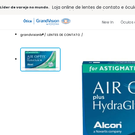
Loja online de lentes de contato e ócul
Líder de varejo no mundo.
Frete grátis em todo o site
10% off pagamento
à vista ou PIX
Entrega para todo Brasil
New In
Óculos 
15% Off na primeira compra (Consulte
32% off no combo - cons. reg.
grandvisionbr
LENTES DE CONTATO