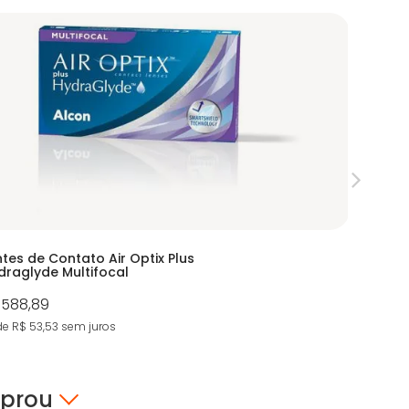
ntes de Contato Air Optix Plus
Clariti 1
draglyde Multifocal
 588,89
R$ 221,11
 de R$ 53,53
sem juros
4X de R$ 5
mprou