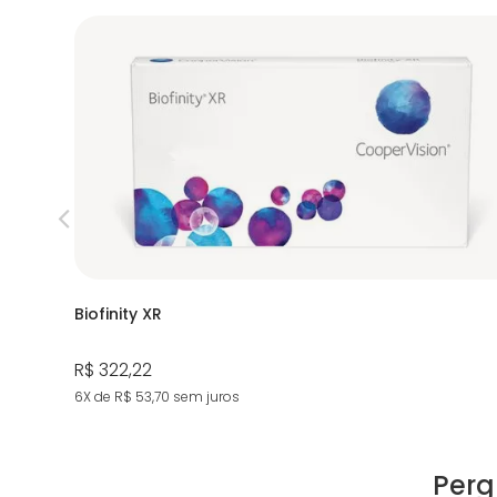
Biofinity XR
R$ 322,22
6X de R$ 53,70
sem juros
Perg