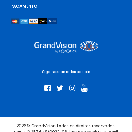
PAGAMENTO
Siga nossas redes sociais
2026© GrandVision todos os direitos reservados.
CNPJ: 13.257.648/0032-96 | Razão social: SGH Brasil