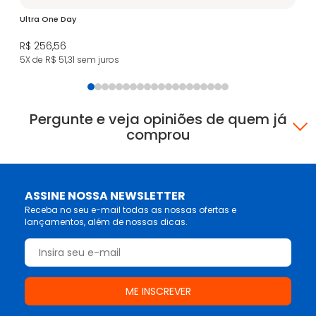
Ultra One Day
Bio
R$ 256,56
R$
5X de R$ 51,31
sem juros
6X
Pergunte e veja opiniões de quem já
comprou
ASSINE NOSSA NEWSLETTER
Receba no seu e-mail todas as nossas ofertas e
lançamentos, além de nossas dicas.