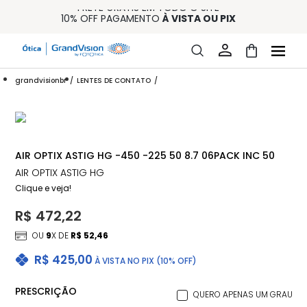
FRETE GRÁTIS EM TODO O SITE
10% OFF PAGAMENTO
À VISTA OU PIX
ENTREGA PARA TODO BRASIL
15% OFF NA PRIMEIRA COMPRA (CONSULTE REGULAMENTO)
32% OFF NO COMBO - CONS. REG.
grandvisionbr
LENTES DE CONTATO
AIR OPTIX ASTIG HG -450 -225 50 8.7 06PACK INC 50
AIR OPTIX ASTIG HG
Clique e veja!
R$ 472,22
OU
9
X DE
R$ 52,46
R$ 425,00
À VISTA NO PIX (10% OFF)
PRESCRIÇÃO
QUERO APENAS UM GRAU