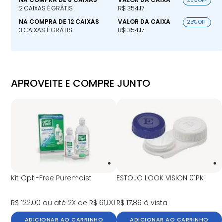
25% OFF
2 CAIXAS É GRÁTIS
R$ 354,17
NA COMPRA DE 12 CAIXAS
VALOR DA CAIXA
25% OFF
3 CAIXAS É GRÁTIS
R$ 354,17
APROVEITE E COMPRE JUNTO
Kit Opti-Free Puremoist
ESTOJO LOOK VISION 01PK
R$ 122,00
ou até 2X de R$ 61,00
R$ 17,89
à vista
ADICIONAR AO CARRINHO
ADICIONAR AO CARRINHO