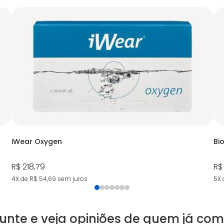
iWear Oxygen
Bio
R$ 218,79
R$
4X de R$ 54,69
sem juros
5X 
unte e veja opiniões de quem já co