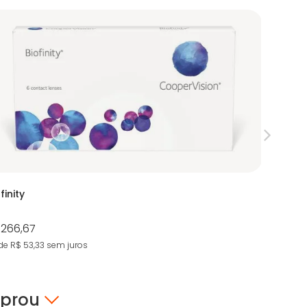
finity
iWear Ox
 266,67
R$ 281,0
de R$ 53,33
sem juros
5X de R$ 5
mprou