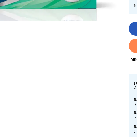
I
Ain
E
D
N
1
N
2
N
3