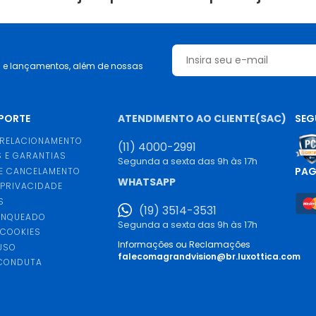
s e lançamentos, além de nossas
UPORTE
ATENDIMENTO AO CLIENTE(SAC)
SEG
 RELACIONAMENTO
(11) 4000-2991
 E GARANTIAS
Segunda a sexta das 9h às 17h
PA
E CANCELAMENTO
WHATSAPP
 PRIVACIDADE
S
(19) 3514-3531
ANQUEADO
Segunda a sexta das 9h às 17h
 COOKIES
Informações ou Reclamações
USO
falecomagrandvision@br.luxottica.com
 CONDUTA
S