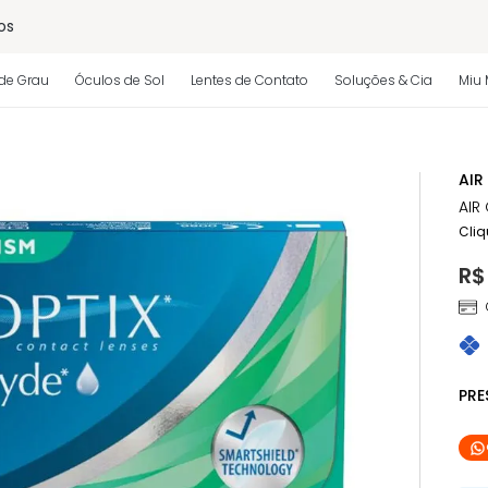
os
de Grau
Óculos de Sol
Lentes de Contato
Soluções & Cia
Miu 
 regulamento)
AIR
AIR
Cliq
R$
PR