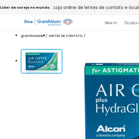
Loja online de lentes de contato e ócul
Líder de varejo no mundo.
Frete grátis em todo o site
10% off pagamento
à vista ou PIX
Entrega para todo Brasil
New In
Óculos 
15% Off na primeira compra (Consulte
32% off no combo - cons. reg.
grandvisionbr
LENTES DE CONTATO