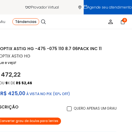
Provador Virtual
Agende seu atendimento
0
Miu
Têndencias
 OPTIX ASTIG HG -475 -075 110 8.7 06PACK INC 11
 OPTIX ASTIG HG
ue e veja!
 472,22
OU
9
X DE
R$ 52,46
R$ 425,00
À VISTA NO PIX (10% OFF)
ESCRIÇÃO
QUERO APENAS UM GRAU
Converter grau de óculos para lentes