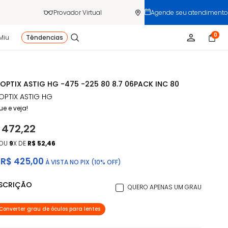
Provador Virtual
Agende seu atendimento
0
Miu
Têndencias
 OPTIX ASTIG HG -475 -225 80 8.7 06PACK INC 80
 OPTIX ASTIG HG
ue e veja!
 472,22
OU
9
X DE
R$ 52,46
R$ 425,00
À VISTA NO PIX (10% OFF)
ESCRIÇÃO
QUERO APENAS UM GRAU
Converter grau de óculos para lentes