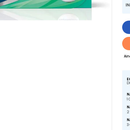
I
Ain
E
D
N
1
N
2
N
3