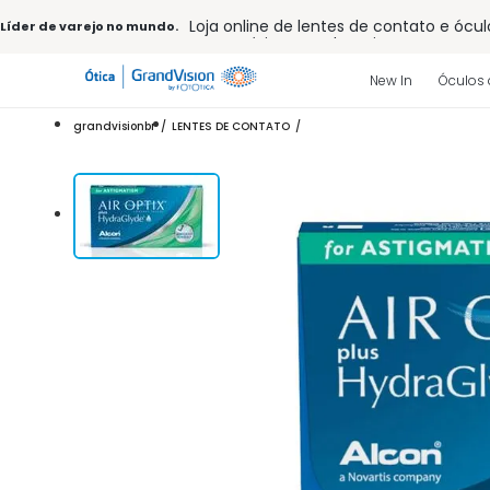
Loja online de lentes de contato e ócul
Líder de varejo no mundo.
Frete grátis em todo o site
10% off pagamento
à vista ou PIX
Entrega para todo Brasil
New In
Óculos 
15% Off na primeira compra (Consulte
32% off no combo - cons. reg.
grandvisionbr
LENTES DE CONTATO