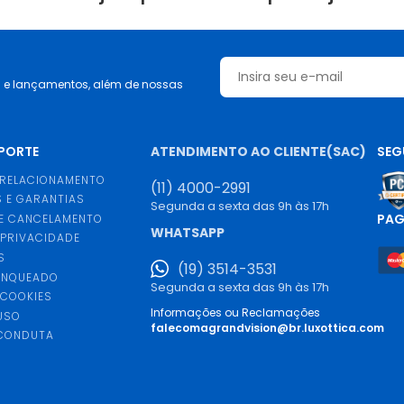
s e lançamentos, além de nossas
UPORTE
ATENDIMENTO AO CLIENTE(SAC)
SEG
 RELACIONAMENTO
(11) 4000-2991
 E GARANTIAS
Segunda a sexta das 9h às 17h
PA
E CANCELAMENTO
WHATSAPP
 PRIVACIDADE
S
(19) 3514-3531
ANQUEADO
Segunda a sexta das 9h às 17h
 COOKIES
Informações ou Reclamações
USO
falecomagrandvision@br.luxottica.com
 CONDUTA
S