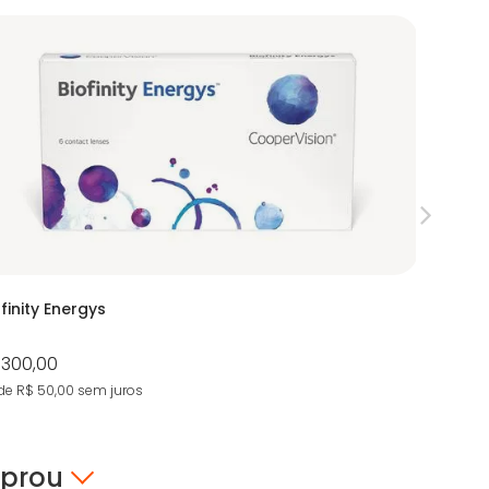
ofinity Energys
Biotrue 
 300,00
R$ 211,00
de R$ 50,00
sem juros
4X de R$ 5
mprou