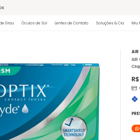
os
de Grau
Óculos de Sol
Lentes de Contato
Soluções & Cia
Miu 
 regulamento)
AIR
AIR
Cliq
R$
PR