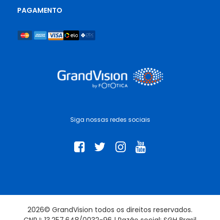
PAGAMENTO
Siga nossas redes sociais
2026© GrandVision todos os direitos reservados.
CNPJ: 13.257.648/0032-96 | Razão social: SGH Brasil