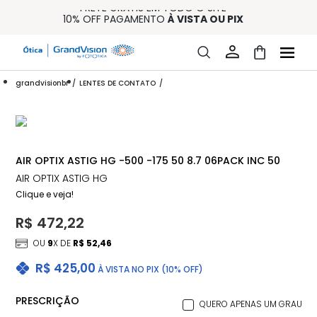
FRETE GRÁTIS EM TODO O SITE
10% OFF PAGAMENTO
À VISTA OU PIX
ENTREGA PARA TODO BRASIL
15% OFF NA PRIMEIRA COMPRA (CONSULTE REGULAMENTO)
32% OFF NO COMBO - CONS. REG.
grandvisionbr
LENTES DE CONTATO
AIR OPTIX ASTIG HG -500 -175 50 8.7 06PACK INC 50
AIR OPTIX ASTIG HG
Clique e veja!
R$ 472,22
OU
9
X DE
R$ 52,46
R$ 425,00
À VISTA NO PIX (10% OFF)
PRESCRIÇÃO
QUERO APENAS UM GRAU