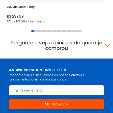
Acuvue Moist 1 Day
Ac
R$ 299,89
R$
5X de R$ 59,97
sem juros
6X
Pergunte e veja opiniões de quem já
comprou
ASSINE NOSSA NEWSLETTER
Receba no seu e-mail todas as nossas ofertas e
lançamentos, além de nossas dicas.