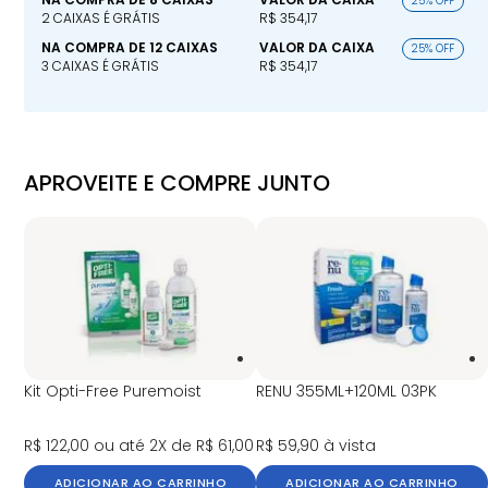
25% OFF
2 CAIXAS É GRÁTIS
R$ 354,17
NA COMPRA DE 12 CAIXAS
VALOR DA CAIXA
25% OFF
3 CAIXAS É GRÁTIS
R$ 354,17
APROVEITE E COMPRE JUNTO
Kit Opti-Free Puremoist
RENU 355ML+120ML 03PK
R$ 122,00
ou até 2X de R$ 61,00
R$ 59,90
à vista
ADICIONAR AO CARRINHO
ADICIONAR AO CARRINHO