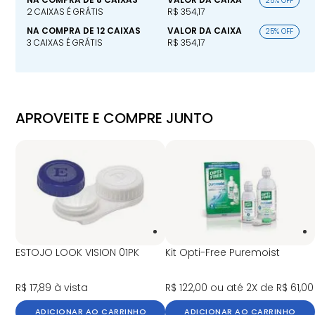
25% OFF
2 CAIXAS É GRÁTIS
R$ 354,17
NA COMPRA DE 12 CAIXAS
VALOR DA CAIXA
25% OFF
3 CAIXAS É GRÁTIS
R$ 354,17
APROVEITE E COMPRE JUNTO
ESTOJO LOOK VISION 01PK
Kit Opti-Free Puremoist
R$ 17,89
à vista
R$ 122,00
ou até 2X de R$ 61,00
ADICIONAR AO CARRINHO
ADICIONAR AO CARRINHO