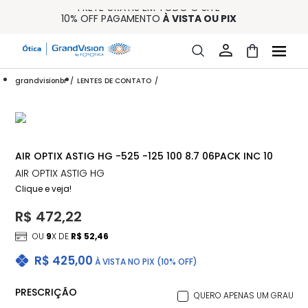
FRETE GRÁTIS EM TODO O SITE
10% OFF PAGAMENTO
À VISTA OU PIX
ENTREGA PARA TODO BRASIL
15% OFF NA PRIMEIRA COMPRA (CONSULTE REGULAMENTO)
32% OFF NO COMBO - CONS. REG.
grandvisionbr
LENTES DE CONTATO
AIR OPTIX ASTIG HG -525 -125 100 8.7 06PACK INC 10
AIR OPTIX ASTIG HG
Clique e veja!
R$ 472,22
OU
9
X DE
R$ 52,46
R$ 425,00
À VISTA NO PIX (10% OFF)
PRESCRIÇÃO
QUERO APENAS UM GRAU