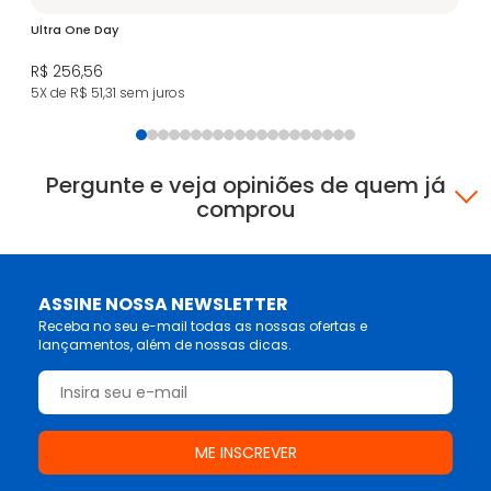
Ultra One Day
iW
R$ 256,56
R$
5X de R$ 51,31
sem juros
4X
Pergunte e veja opiniões de quem já
comprou
ASSINE NOSSA NEWSLETTER
Receba no seu e-mail todas as nossas ofertas e
lançamentos, além de nossas dicas.