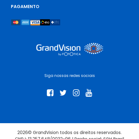
PAGAMENTO
Siga nossas redes sociais
2026© GrandVision todos os direitos reservados.
CNPJ: 13.257.648/0032-96 | Razão social: SGH Brasil