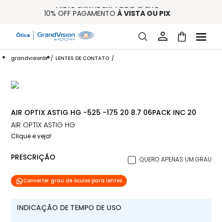
FRETE GRÁTIS EM TODO O SITE
10% OFF PAGAMENTO
À VISTA OU PIX
ENTREGA PARA TODO BRASIL
15% OFF NA PRIMEIRA COMPRA (CONSULTE REGULAMENTO)
32% OFF NO COMBO - CONS. REG.
grandvisionbr
LENTES DE CONTATO
AIR OPTIX ASTIG HG -525 -175 20 8.7 06PACK INC 20
AIR OPTIX ASTIG HG
Clique e veja!
PRESCRIÇÃO
QUERO APENAS UM GRAU
Converter grau de óculos para lentes
INDICAÇÃO DE TEMPO DE USO