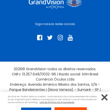
Siga nossas redes sociais
2026© GrandVision todos os direitos reservados.
CNPJ: 13.257.648/0032-96 | Razão social: SGH Brasil
Comércio Óculos Ltda
Endereço: Avenida Américo Ribeiro dos Santos, S/N -
Parque Bandeirantes I (Nova Veneza) - Sumaré - SP |
13181-715
Ao clicar em “Aceitar todos os cookies”, você concorda com o armazenamento de cookies
no seu dispositivo para melhorar a navegação no site, analisar o uso do site e ajudar em
nossos esforços de marketing.
Link da Politica de Privacidade
Evolução por: