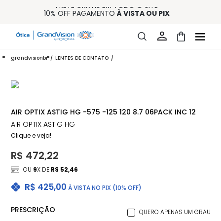
FRETE GRÁTIS EM TODO O SITE
10% OFF PAGAMENTO
À VISTA OU PIX
ENTREGA PARA TODO BRASIL
15% OFF NA PRIMEIRA COMPRA (CONSULTE REGULAMENTO)
32% OFF NO COMBO - CONS. REG.
grandvisionbr
LENTES DE CONTATO
AIR OPTIX ASTIG HG -575 -125 120 8.7 06PACK INC 12
AIR OPTIX ASTIG HG
Clique e veja!
R$ 472,22
OU
9
X DE
R$ 52,46
R$ 425,00
À VISTA NO PIX (10% OFF)
PRESCRIÇÃO
QUERO APENAS UM GRAU