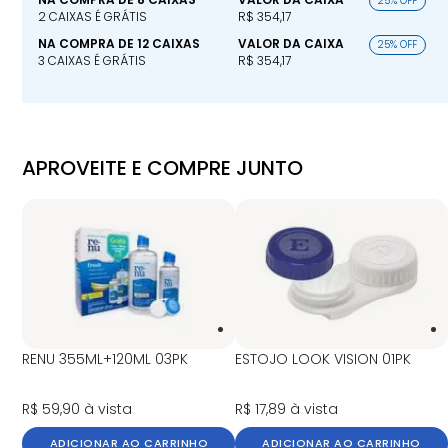
25% OFF
2 CAIXAS É GRÁTIS
R$ 354,17
NA COMPRA DE 12 CAIXAS
VALOR DA CAIXA
25% OFF
3 CAIXAS É GRÁTIS
R$ 354,17
APROVEITE E COMPRE JUNTO
RENU 355ML+120ML 03PK
ESTOJO LOOK VISION 01PK
R$ 59,90
à vista
R$ 17,89
à vista
ADICIONAR AO CARRINHO
ADICIONAR AO CARRINHO