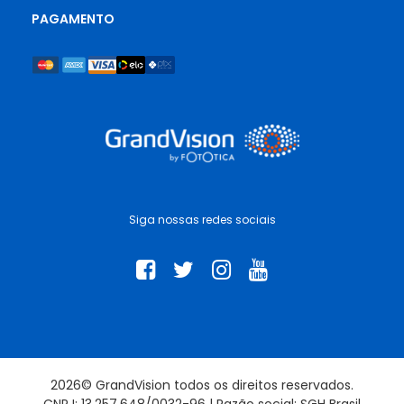
PAGAMENTO
Siga nossas redes sociais
2026© GrandVision todos os direitos reservados.
CNPJ: 13.257.648/0032-96 | Razão social: SGH Brasil