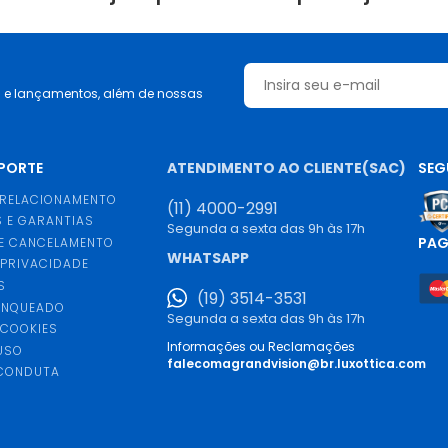
s e lançamentos, além de nossas
UPORTE
ATENDIMENTO AO CLIENTE(SAC)
SEG
 RELACIONAMENTO
(11) 4000-2991
 E GARANTIAS
Segunda a sexta das 9h às 17h
PA
E CANCELAMENTO
WHATSAPP
 PRIVACIDADE
S
(19) 3514-3531
ANQUEADO
Segunda a sexta das 9h às 17h
 COOKIES
Informações ou Reclamações
USO
falecomagrandvision@br.luxottica.com
 CONDUTA
S