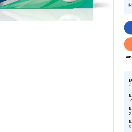
I
Ain
E
D
N
1
N
2
N
3