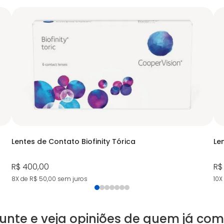
Lentes de Contato Biofinity Tórica
Le
R$ 400,00
R$
8X de R$ 50,00
sem juros
10X
unte e veja opiniões de quem já co