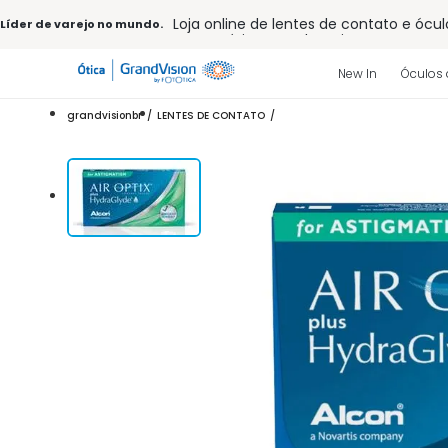
Loja online de lentes de contato e ócul
Líder de varejo no mundo.
Frete grátis em todo o site
10% off pagamento
à vista ou PIX
Entrega para todo Brasil
New In
Óculos 
15% Off na primeira compra (Consulte
32% off no combo - cons. reg.
grandvisionbr
LENTES DE CONTATO