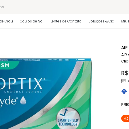
os
de Grau
Óculos de Sol
Lentes de Contato
Soluções & Cia
Miu 
 regulamento)
AIR
AIR
Cliq
R$
PR