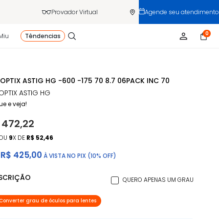
Provador Virtual
Agende seu atendimento
0
Miu
Têndencias
 OPTIX ASTIG HG -600 -175 70 8.7 06PACK INC 70
 OPTIX ASTIG HG
ue e veja!
 472,22
OU
9
X DE
R$ 52,46
R$ 425,00
À VISTA NO PIX (10% OFF)
ESCRIÇÃO
QUERO APENAS UM GRAU
Converter grau de óculos para lentes