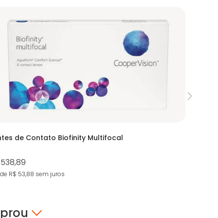
ntes de Contato Biofinity Multifocal
Ultra On
 538,89
R$ 256,
 de R$ 53,88
sem juros
5X de R$ 51
mprou