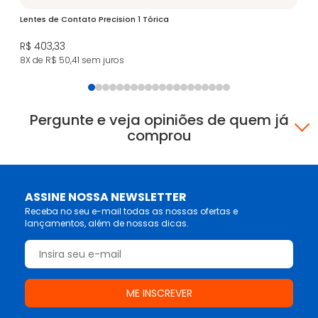
Lentes de Contato Precision 1 Tórica
iW
R$ 403,33
R$
8X de R$ 50,41
sem juros
3X
Pergunte e veja opiniões de quem já
comprou
ASSINE NOSSA NEWSLETTER
Receba no seu e-mail todas as nossas ofertas e
lançamentos, além de nossas dicas.