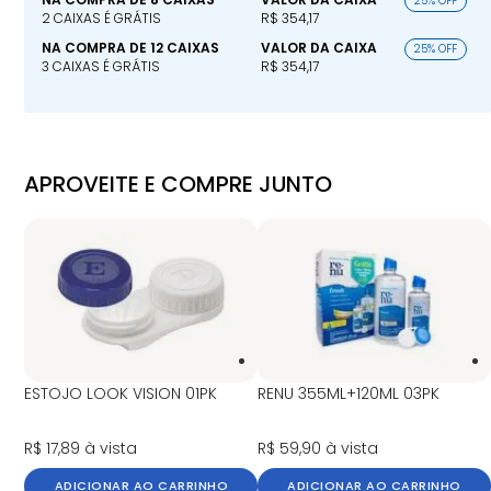
25% OFF
2 CAIXAS É GRÁTIS
R$ 354,17
NA COMPRA DE 12 CAIXAS
VALOR DA CAIXA
25% OFF
3 CAIXAS É GRÁTIS
R$ 354,17
APROVEITE E COMPRE JUNTO
ESTOJO LOOK VISION 01PK
RENU 355ML+120ML 03PK
R$ 17,89
à vista
R$ 59,90
à vista
ADICIONAR AO CARRINHO
ADICIONAR AO CARRINHO