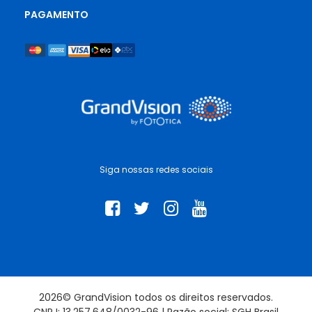
PAGAMENTO
Siga nossas redes sociais
2026© GrandVision todos os direitos reservados.
CNPJ: 13.257.648/0032-96 | Razão social: SGH Brasil