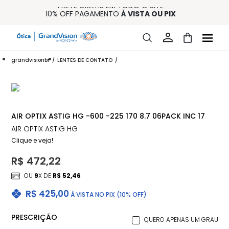
FRETE GRÁTIS EM TODO O SITE
10% OFF PAGAMENTO
À VISTA OU PIX
ENTREGA PARA TODO BRASIL
15% OFF NA PRIMEIRA COMPRA (CONSULTE REGULAMENTO)
32% OFF NO COMBO - CONS. REG.
grandvisionbr
LENTES DE CONTATO
AIR OPTIX ASTIG HG -600 -225 170 8.7 06PACK INC 17
AIR OPTIX ASTIG HG
Clique e veja!
R$ 472,22
OU
9
X DE
R$ 52,46
R$ 425,00
À VISTA NO PIX (10% OFF)
PRESCRIÇÃO
QUERO APENAS UM GRAU