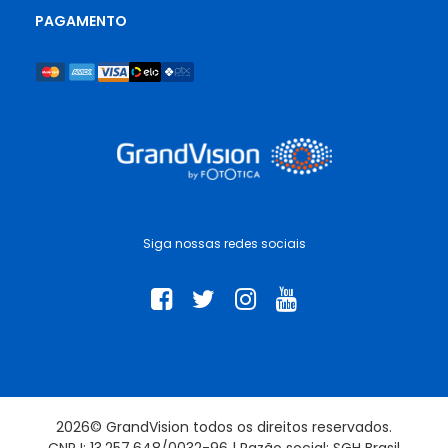
PAGAMENTO
Siga nossas redes sociais
2026© GrandVision todos os direitos reservados.
CNPJ: 13.257.648/0032-96 | Razão social: SGH Brasil