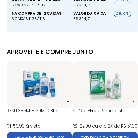
25% OFF
2 CAIXAS É GRÁTIS
R$ 354,17
NA COMPRA DE 12 CAIXAS
VALOR DA CAIXA
25% OFF
3 CAIXAS É GRÁTIS
R$ 354,17
APROVEITE E COMPRE JUNTO
RENU 355ML+120ML 03PK
Kit Opti-Free Puremoist
R$ 59,90
à vista
R$ 122,00
ou até 2X de R$ 61,00
ADICIONAR AO CARRINHO
ADICIONAR AO CARRINHO