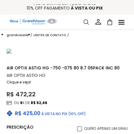
FRETE GRÁTIS EM TODO O SITE
10% OFF PAGAMENTO
À VISTA OU PIX
ENTREGA PARA TODO BRASIL
15% OFF NA PRIMEIRA COMPRA (CONSULTE REGULAMENTO)
32% OFF NO COMBO - CONS. REG.
grandvisionbr
LENTES DE CONTATO
AIR OPTIX ASTIG HG -750 -075 80 8.7 06PACK INC 80
AIR OPTIX ASTIG HG
Clique e veja!
R$ 472,22
OU
9
X DE
R$ 52,46
R$ 425,00
À VISTA NO PIX (10% OFF)
PRESCRIÇÃO
QUERO APENAS UM GRAU