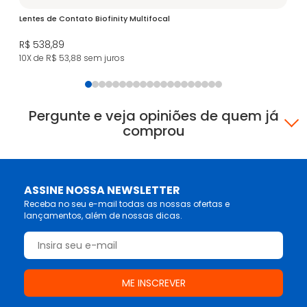
Lentes de Contato Biofinity Multifocal
So
R$ 538,89
R$
10X de R$ 53,88
sem juros
3X
Pergunte e veja opiniões de quem já
comprou
ASSINE NOSSA NEWSLETTER
Receba no seu e-mail todas as nossas ofertas e
lançamentos, além de nossas dicas.