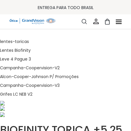
10% OFF PAGAMENTO
À VISTA OU PIX
ENTREGA PARA TODO BRASIL
15% OFF NA PRIMEIRA COMPRA (CONSULTE REGULAMENTO)
32% OFF NO COMBO - CONS. REG.
LOJA ONLINE DE LENTES DE CONTATO E ÓCULOS
grandvisionbr
Lentes toricas
FRETE GRÁTIS EM TODO O SITE
10% OFF PAGAMENTO
À VISTA OU PIX
lentes-toricas
ENTREGA PARA TODO BRASIL
Lentes Biofinity
15% OFF NA PRIMEIRA COMPRA (CONSULTE REGULAMENTO)
32% OFF NO COMBO - CONS. REG.
Leve 4 Pague 3
Campanha-Coopervision-V2
Alcon-Cooper-Johnson P/ Promoções
Campanha-Coopervision-V3
Grifes LC NEB V2
BIOFINITY TORICA +5,25