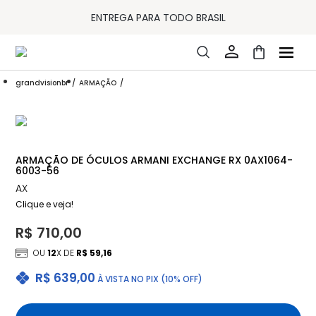
10% OFF PAGAMENTO
À VISTA OU PIX
ENTREGA PARA TODO BRASIL
15% OFF NA PRIMEIRA COMPRA (CONSULTE REGULAMENTO)
32% OFF NO COMBO - CONS. REG.
LOJA ONLINE DE LENTES DE CONTATO E ÓCULOS
FRETE GRÁTIS EM TODO O SITE
grandvisionbr
ARMAÇÃO
10% OFF PAGAMENTO
À VISTA OU PIX
ENTREGA PARA TODO BRASIL
15% OFF NA PRIMEIRA COMPRA (CONSULTE REGULAMENTO)
32% OFF NO COMBO - CONS. REG.
ARMAÇÃO DE ÓCULOS ARMANI EXCHANGE RX 0AX1064-
6003-56
AX
Clique e veja!
R$ 710,00
OU
12
X DE
R$ 59,16
R$ 639,00
À VISTA NO PIX (10% OFF)