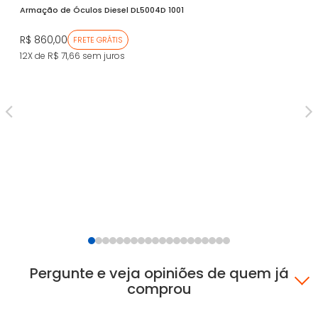
Armação de Óculos Diesel DL5004D 1001
Ar
ZV
R$ 860,00
FRETE GRÁTIS
R$
12X de R$ 71,66
sem juros
12
Pergunte e veja opiniões de quem já
comprou