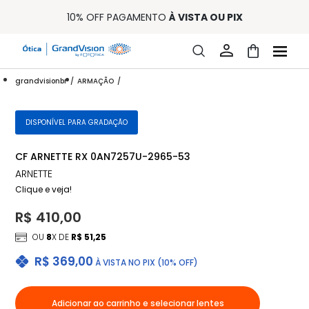
10% OFF PAGAMENTO
À VISTA OU PIX
ENTREGA PARA TODO BRASIL
15% OFF NA PRIMEIRA COMPRA (CONSULTE REGULAMENTO)
32% OFF NO COMBO - CONS. REG.
LOJA ONLINE DE LENTES DE CONTATO E ÓCULOS
grandvisionbr
ARMAÇÃO
FRETE GRÁTIS EM TODO O SITE
10% OFF PAGAMENTO
À VISTA OU PIX
ENTREGA PARA TODO BRASIL
DISPONÍVEL PARA GRADAÇÃO
15% OFF NA PRIMEIRA COMPRA (CONSULTE REGULAMENTO)
32% OFF NO COMBO - CONS. REG.
CF ARNETTE RX 0AN7257U-2965-53
ARNETTE
Clique e veja!
R$ 410,00
OU
8
X DE
R$ 51,25
R$ 369,00
À VISTA NO PIX (10% OFF)
Adicionar ao carrinho e selecionar lentes