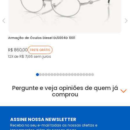
V
Armação de Óculos Diesel DL5004D 1001
Ar
R$ 860,00
R$
FRETE GRÁTIS
12X de R$ 71,66
sem juros
12
Pergunte e veja opiniões de quem já
comprou
ASSINE NOSSA NEWSLETTER
Receba no seu e-mail todas as nossas ofertas e