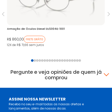
V
Armação de Óculos Diesel DL5004D 1001
Ar
R$ 860,00
R$
FRETE GRÁTIS
12X de R$ 71,66
sem juros
12
Pergunte e veja opiniões de quem já
comprou
ASSINE NOSSA NEWSLETTER
Receba no seu e-mail todas as nossas ofertas e
lançamentos, além de nossas dicas.