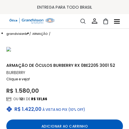
10% OFF PAGAMENTO
À VISTA OU PIX
ENTREGA PARA TODO BRASIL
15% OFF NA PRIMEIRA COMPRA (CONSULTE REGULAMENTO)
32% OFF NO COMBO - CONS. REG.
LOJA ONLINE DE LENTES DE CONTATO E ÓCULOS
FRETE GRÁTIS EM TODO O SITE
grandvisionbr
ARMAÇÃO
10% OFF PAGAMENTO
À VISTA OU PIX
ENTREGA PARA TODO BRASIL
15% OFF NA PRIMEIRA COMPRA (CONSULTE REGULAMENTO)
32% OFF NO COMBO - CONS. REG.
ARMAÇÃO DE ÓCULOS BURBERRY RX 0BE2205 3001 52
BURBERRY
Clique e veja!
R$ 1.580,00
OU
12
X DE
R$ 131,66
R$ 1.422,00
À VISTA NO PIX (10% OFF)
ADICIONAR AO CARRINHO