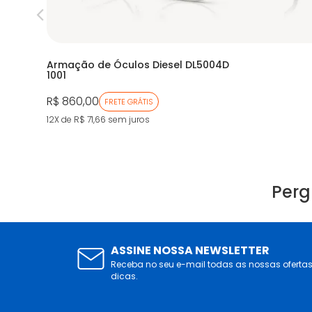
Armação de Óculos Diesel DL5004D
1001
R$ 860,00
FRETE GRÁTIS
12X de R$ 71,66
sem juros
Perg
ASSINE NOSSA NEWSLETTER
Receba no seu e-mail todas as nossas oferta
dicas.