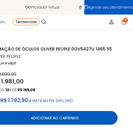
Provador Virtual
Agende seu atendimento
0
Miu
Têndencias
AÇÃO DE ÓCULOS OLIVER PEOPLE 0OV5427U 1465 55
VER PEOPLE
ue e veja!
2.830,00
 1.981,00
OU
12
X DE
R$ 165,08
R$ 1.782,90
À VISTA NO PIX (10% OFF)
ADICIONAR AO CARRINHO