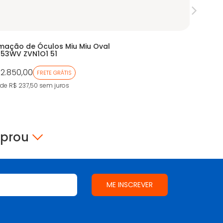
mação de Óculos Miu Miu Oval
Armação
53WV ZVN1O1 51
EA1114
 2.850,00
De:
R$ 96
FRETE GRÁTIS
Por:
R$ 
 de R$ 237,50
sem juros
9X de R$ 5
mprou