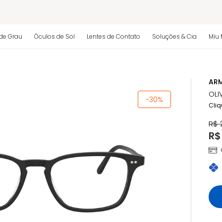
 regulamento)
de Grau
Óculos de Sol
Lentes de Contato
Soluções & Cia
Miu 
os
ARM
 regulamento)
OLI
-30%
Cliq
R$ 
R$