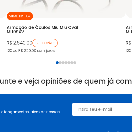
VIRAL TIK TOK
Armação de Óculos Miu Miu Oval
Ar
MU09XV
MU
R$ 2.640,00
R$
FRETE GRÁTIS
12X de R$ 220,00
sem juros
12X
unte e veja opiniões de quem já co
s e lançamentos, além de nossas