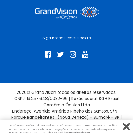
Siga nossas redes sociais
2026© GrandVision todos os direitos reservados.
CNPJ: 13.257.648/0032-96 | Razão social: SGH Brasil
Comércio Óculos Ltda
Endereço: Avenida Américo Ribeiro dos Santos, S/N -
Parque Bandeirantes I (Nova Veneza) - Sumaré - SP |
13181-715
Ao clicar em “Aceitar todos os cookies”, você concorda com o armazenamento de cookies
no seu dispositivo para melhorar a navegação no site, analisar o uso do site e ajudar em
nossos esforços de marketing.
Link da Politica de Privacidade