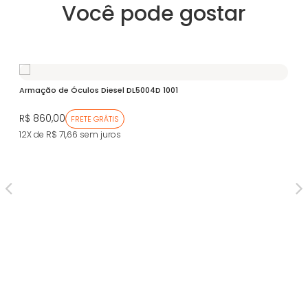
Você pode gostar
Armação de Óculos Diesel DL5004D 1001
Ar
ZV
R$ 860,00
FRETE GRÁTIS
R$
12X de R$ 71,66
sem juros
12