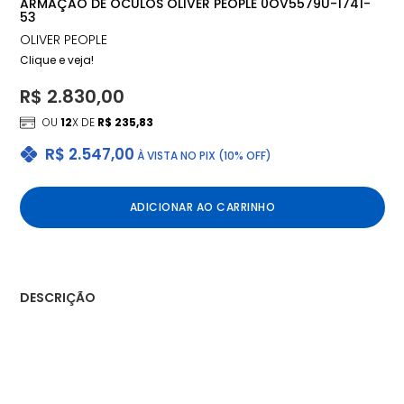
ARMAÇÃO DE ÓCULOS OLIVER PEOPLE 0OV5579U-1741-
53
OLIVER PEOPLE
Clique e veja!
R$ 2.830,00
OU
12
X DE
R$ 235,83
R$ 2.547,00
À VISTA NO PIX (10% OFF)
ADICIONAR AO CARRINHO
DESCRIÇÃO