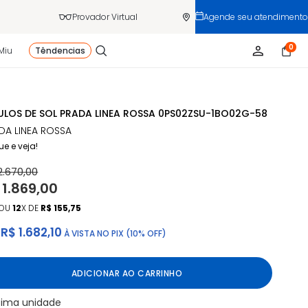
Provador Virtual
Agende seu atendimento
0
Miu
Têndencias
LOS DE SOL PRADA LINEA ROSSA 0PS02ZSU-1BO02G-58
DA LINEA ROSSA
ue e veja!
2.670,00
 1.869,00
OU
12
X DE
R$ 155,75
R$ 1.682,10
À VISTA NO PIX (10% OFF)
ADICIONAR AO CARRINHO
tima unidade