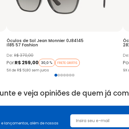
Óculos de Sol Jean Monnier 0J84145
Óc
I185 57 Fashion
28
De:
R$ 370,00
De
Por:
R$ 259,00
Po
30,0 %
FRETE GRÁTIS
5X de R$ 51,80
sem juros
9X 
unte e veja opiniões de quem já co
s e lançamentos, além de nossas