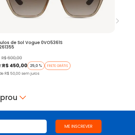
ulos de Sol Vogue 0VO5361S
Armação
261355
RX 0EA32
:
R$ 600,00
De:
R$ 90
r:
R$ 450,00
Por:
R$ 
25,0 %
FRETE GRÁTIS
de R$ 50,00
sem juros
9X de R$ 5
mprou