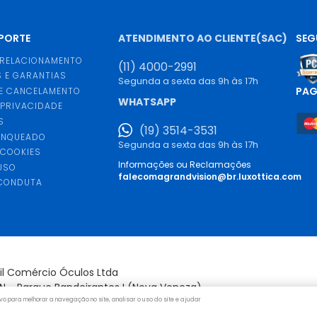
UPORTE
ATENDIMENTO AO CLIENTE(SAC)
SEG
 RELACIONAMENTO
(11) 4000-2991
 E GARANTIAS
Segunda a sexta das 9h às 17h
PA
E CANCELAMENTO
WHATSAPP
 PRIVACIDADE
S
(19) 3514-3531
ANQUEADO
Segunda a sexta das 9h às 17h
 COOKIES
Informações ou Reclamações
USO
falecomagrandvision@br.luxottica.com
 CONDUTA
S
sil Comércio Óculos Ltda
/N - Parque Bandeirantes I (Nova Veneza) -
vo para melhorar a navegação no site, analisar o uso do site e ajudar