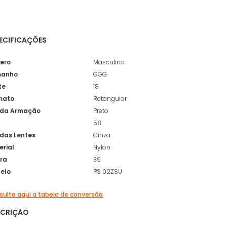
ECIFICAÇÕES
ero
Masculino
anho
GGG
te
18
mato
Retangular
 da Armação
Preto
58
 das Lentes
Cinza
erial
Nylon
ura
39
elo
PS 02ZSU
ulte aqui a tabela de conversão
SCRIÇÃO