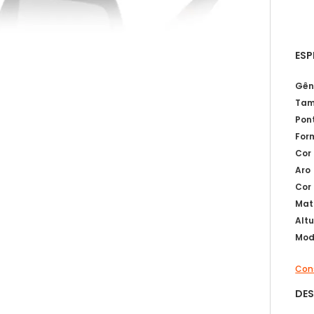
ESP
Gên
Tam
Pon
For
Cor
Aro
Cor
Mat
Alt
Mod
Cons
DE