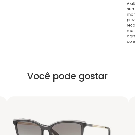
A al
sua 
marc
prev
reco
mate
agre
con
Você pode gostar