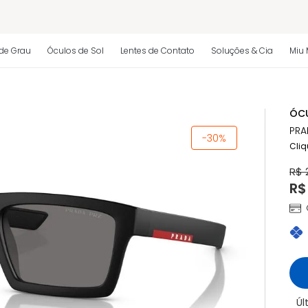
 regulamento)
de Grau
Óculos de Sol
Lentes de Contato
Soluções & Cia
Miu 
os
ÓCU
 regulamento)
PRA
-30%
Cliq
R$ 
R$
Úl