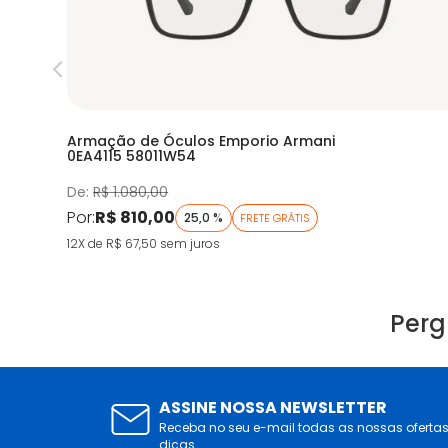
Armação de Óculos Emporio Armani
0EA4115 58011W54
De:
R$ 1.080,00
Por:
R$ 810,00
25,0 %
FRETE GRÁTIS
12X de R$ 67,50
sem juros
Perg
ASSINE NOSSA NEWSLETTER
Receba no seu e-mail todas as nossas oferta
dicas.