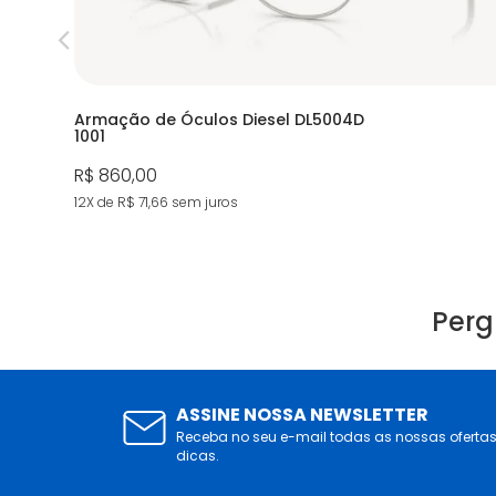
Armação de Óculos Diesel DL5004D
1001
R$ 860,00
12X de R$ 71,66
sem juros
Perg
ASSINE NOSSA NEWSLETTER
Receba no seu e-mail todas as nossas oferta
dicas.