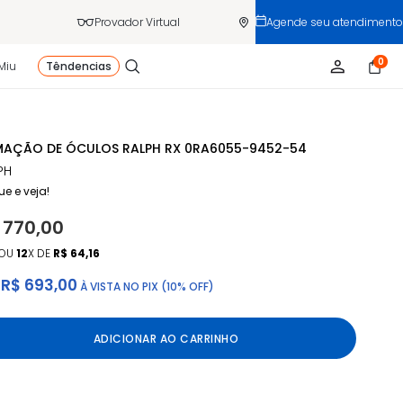
Provador Virtual
Agende seu atendimento
0
Miu
Têndencias
AÇÃO DE ÓCULOS RALPH RX 0RA6055-9452-54
PH
ue e veja!
 770,00
OU
12
X DE
R$ 64,16
R$ 693,00
À VISTA NO PIX (10% OFF)
ADICIONAR AO CARRINHO