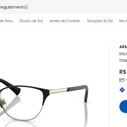
 regulamento)
os
de Grau
Óculos de Sol
Lentes de Contato
Soluções & Cia
Miu 
 regulamento)
ARM
RAL
Cliq
R$