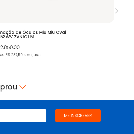
mação de Óculos Miu Miu Oval
Armação
53WV ZVN1O1 51
EA1114
 2.850,00
De:
R$ 96
Por:
R$ 
 de R$ 237,50
sem juros
9X de R$ 5
mprou