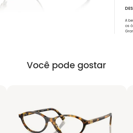
DE
A be
os 
Gran
Você pode gostar