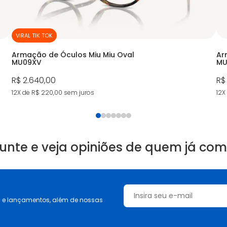
VIRAL TIK TOK
Armação de Óculos Miu Miu Oval
Ar
MU09XV
MU
R$ 2.640,00
R$
12X de R$ 220,00
sem juros
12X
unte e veja opiniões de quem já co
s e lançamentos, além de nossas