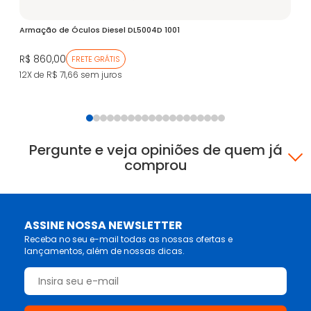
V
Armação de Óculos Diesel DL5004D 1001
Ar
R$ 860,00
R$
FRETE GRÁTIS
12X de R$ 71,66
sem juros
12
Pergunte e veja opiniões de quem já
comprou
ASSINE NOSSA NEWSLETTER
Receba no seu e-mail todas as nossas ofertas e
lançamentos, além de nossas dicas.