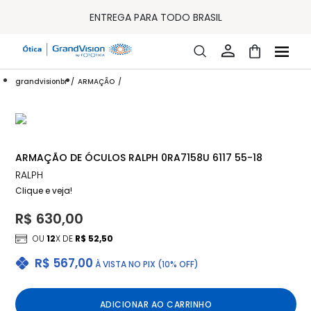
10% OFF PAGAMENTO
À VISTA OU PIX
ENTREGA PARA TODO BRASIL
15% OFF NA PRIMEIRA COMPRA (CONSULTE REGULAMENTO)
32% OFF NO COMBO - CONS. REG.
LOJA ONLINE DE LENTES DE CONTATO E ÓCULOS
FRETE GRÁTIS EM TODO O SITE
grandvisionbr
ARMAÇÃO
10% OFF PAGAMENTO
À VISTA OU PIX
ENTREGA PARA TODO BRASIL
15% OFF NA PRIMEIRA COMPRA (CONSULTE REGULAMENTO)
32% OFF NO COMBO - CONS. REG.
ARMAÇÃO DE ÓCULOS RALPH 0RA7158U 6117 55-18
RALPH
Clique e veja!
R$ 630,00
OU
12
X DE
R$ 52,50
R$ 567,00
À VISTA NO PIX (10% OFF)
ADICIONAR AO CARRINHO