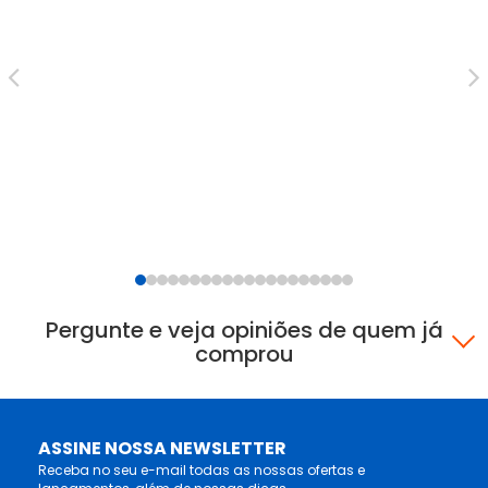
Ar
ZV
R$
12
Pergunte e veja opiniões de quem já
comprou
ASSINE NOSSA NEWSLETTER
Receba no seu e-mail todas as nossas ofertas e