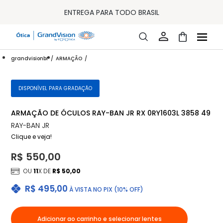
10% OFF PAGAMENTO
À VISTA OU PIX
ENTREGA PARA TODO BRASIL
15% OFF NA PRIMEIRA COMPRA (CONSULTE REGULAMENTO)
32% OFF NO COMBO - CONS. REG.
LOJA ONLINE DE LENTES DE CONTATO E ÓCULOS
FRETE GRÁTIS EM TODO O SITE
grandvisionbr
ARMAÇÃO
10% OFF PAGAMENTO
À VISTA OU PIX
ENTREGA PARA TODO BRASIL
15% OFF NA PRIMEIRA COMPRA (CONSULTE REGULAMENTO)
DISPONÍVEL PARA GRADAÇÃO
32% OFF NO COMBO - CONS. REG.
ARMAÇÃO DE ÓCULOS RAY-BAN JR RX 0RY1603L 3858 49
RAY-BAN JR
Clique e veja!
R$ 550,00
OU
11
X DE
R$ 50,00
R$ 495,00
À VISTA NO PIX (10% OFF)
Adicionar ao carrinho e selecionar lentes