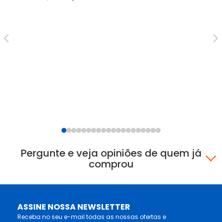
Ar
ZV
R$
12
Pergunte e veja opiniões de quem já
comprou
ASSINE NOSSA NEWSLETTER
Receba no seu e-mail todas as nossas ofertas e