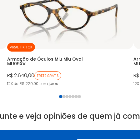
VIRAL TIK TOK
Armação de Óculos Miu Miu Oval
Ar
MU09XV
MU
R$ 2.640,00
R$
FRETE GRÁTIS
12X de R$ 220,00
sem juros
12X
unte e veja opiniões de quem já co