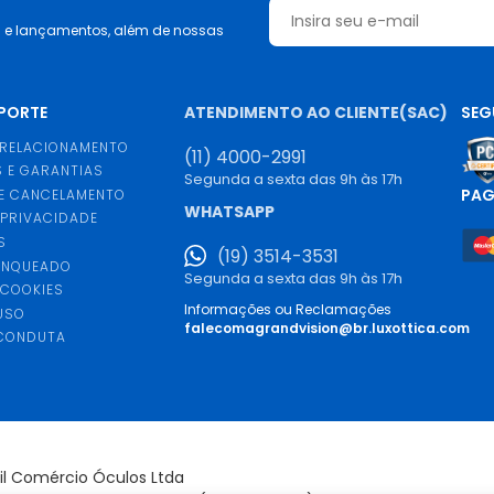
s e lançamentos, além de nossas
UPORTE
ATENDIMENTO AO CLIENTE(SAC)
SEG
 RELACIONAMENTO
(11) 4000-2991
 E GARANTIAS
Segunda a sexta das 9h às 17h
PA
E CANCELAMENTO
WHATSAPP
 PRIVACIDADE
S
(19) 3514-3531
ANQUEADO
Segunda a sexta das 9h às 17h
 COOKIES
Informações ou Reclamações
USO
falecomagrandvision@br.luxottica.com
 CONDUTA
S
sil Comércio Óculos Ltda