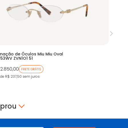
mação de Óculos Miu Miu Oval
Armação
53WV ZVN1O1 51
EA1114
 2.850,00
De:
R$ 96
FRETE GRÁTIS
Por:
R$ 
 de R$ 237,50
sem juros
9X de R$ 5
mprou