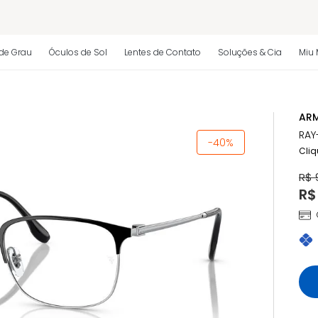
 regulamento)
de Grau
Óculos de Sol
Lentes de Contato
Soluções & Cia
Miu 
os
ARM
 regulamento)
RAY
-40%
Cliq
R$ 
R$