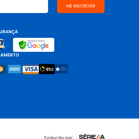
URANÇA
GAMENTO
Evolução por: