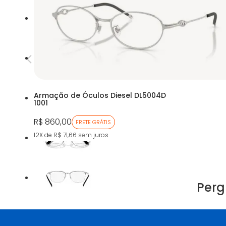
Armação de Óculos Diesel DL5004D
1001
R$ 860,00
FRETE GRÁTIS
12X de R$ 71,66
sem juros
Perg