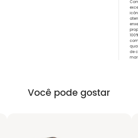
Com
exc
icô
ate
enxe
prop
100
com
qual
de 
marc
Você pode gostar