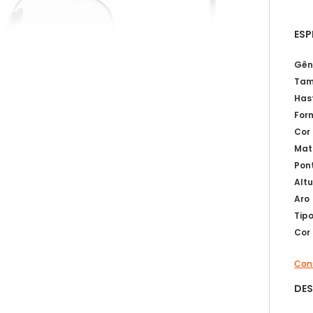
ESP
Gên
Tam
Has
For
Cor
Mat
Pon
Alt
Aro
Tip
Cor
Cons
DE