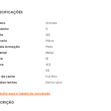
ECIFICAÇÕES
ero
Unissex
anho
G
te
145
mato
Pillow
 da Armação
Preto
erial
Metal
te
18
ura
41.5
56
o de Lente
Full Rim
 das lentes
Demo Lens
ulte aqui a tabela de conversão
SCRIÇÃO