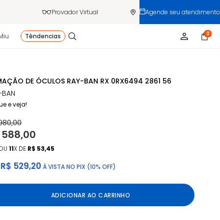
Provador Virtual
Agende seu atendimento
0
Miu
Têndencias
AÇÃO DE ÓCULOS RAY-BAN RX 0RX6494 2861 56
-BAN
ue e veja!
980,00
 588,00
OU
11
X DE
R$ 53,45
R$ 529,20
À VISTA NO PIX (10% OFF)
ADICIONAR AO CARRINHO