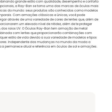
binando grande estilo com qualidade, desempenho e conforto
epcionais, a Ray-Ban se torna uma das marcas de óculos mais
nicas do mundo: seus produtos são conhecidos como modelos
mporais. Com armações clássicas e únicas, você pode
rgar através de uma variedade de cores de lentes que, além de
orcionarem um elevado nível de nitidez, além de te proteger
% dos raios UV. O Óculos Ray-Ban tem armação de metal
binada com lentes que proporcionarão combinações com
quer estilo de vida devido a sua variedade de modelos e tipos
cores. Independente das mudanças no mundo da moda a
a permanece atual e referência em óculos de sol e armações.