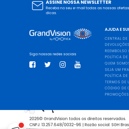
ASSINE NOSSA NEWSLETTER
Receba no seu e-mail todas as nossas oferta
dicas.
AJUDA E S
CENTRAL DE
DEVOLUÇÕES
REEMBOLSO 
Siga nossas redes sociais
POLÍTICA DE
QUEM SOMO
SEJA UM FR
POLÍTICA DE
TERMOS DE 
CÓDIGO DE
PROMOÇÕE
2026© GrandVision todos os direitos reservados.
CNPJ: 13.257.648/0032-96 | Razão social: SGH Bra