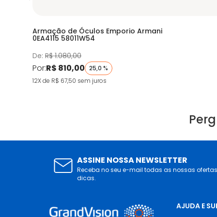
Armação de Óculos Emporio Armani
0EA4115 58011W54
De:
R$ 1.080,00
Por:
R$ 810,00
25,0 %
12X de R$ 67,50
sem juros
Perg
ASSINE NOSSA NEWSLETTER
Receba no seu e-mail todas as nossas oferta
dicas.
AJUDA E S