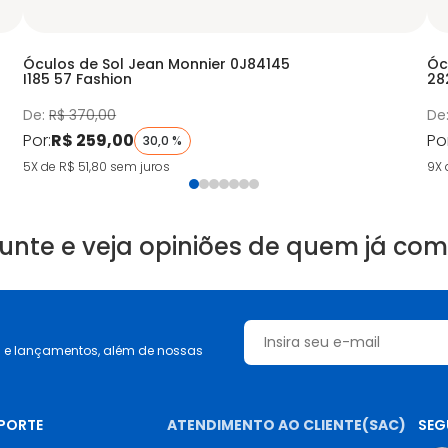
Óculos de Sol Jean Monnier 0J84145
Óc
I185 57 Fashion
28
De:
R$ 370,00
De
Por:
R$ 259,00
Po
30,0 %
5X de R$ 51,80
sem juros
9X 
unte e veja opiniões de quem já co
s e lançamentos, além de nossas
UPORTE
ATENDIMENTO AO CLIENTE(SAC)
SEG