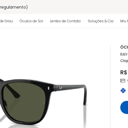
 regulamento)
os
de Grau
Óculos de Sol
Lentes de Contato
Soluções & Cia
Miu 
 regulamento)
ÓCU
RAY
Cliq
R$