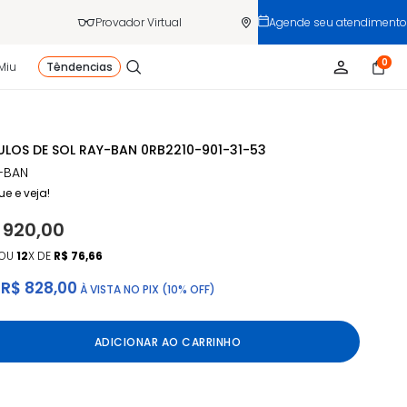
Provador Virtual
Agende seu atendimento
0
Miu
Têndencias
LOS DE SOL RAY-BAN 0RB2210-901-31-53
-BAN
ue e veja!
 920,00
OU
12
X DE
R$ 76,66
R$ 828,00
À VISTA NO PIX (10% OFF)
ADICIONAR AO CARRINHO