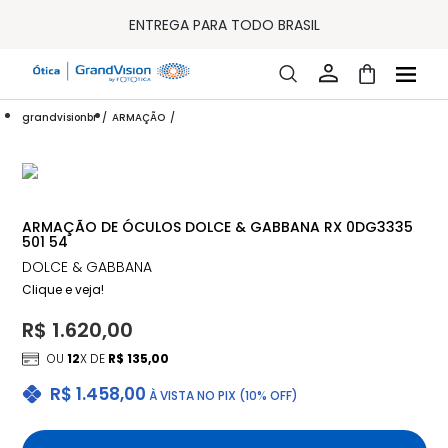
10% OFF PAGAMENTO
À VISTA OU PIX
ENTREGA PARA TODO BRASIL
15% OFF NA PRIMEIRA COMPRA (CONSULTE REGULAMENTO)
32% OFF NO COMBO - CONS. REG.
LOJA ONLINE DE LENTES DE CONTATO E ÓCULOS
FRETE GRÁTIS EM TODO O SITE
grandvisionbr
ARMAÇÃO
10% OFF PAGAMENTO
À VISTA OU PIX
ENTREGA PARA TODO BRASIL
15% OFF NA PRIMEIRA COMPRA (CONSULTE REGULAMENTO)
32% OFF NO COMBO - CONS. REG.
ARMAÇÃO DE ÓCULOS DOLCE & GABBANA RX 0DG3335
501 54
DOLCE & GABBANA
Clique e veja!
R$ 1.620,00
OU
12
X DE
R$ 135,00
R$ 1.458,00
À VISTA NO PIX (10% OFF)