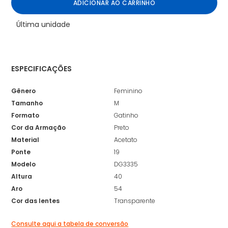
ADICIONAR AO CARRINHO
Última unidade
ESPECIFICAÇÕES
Gênero
Feminino
Tamanho
M
Formato
Gatinho
Cor da Armação
Preto
Material
Acetato
Ponte
19
Modelo
DG3335
Altura
40
Aro
54
Cor das lentes
Transparente
Consulte aqui a tabela de conversão