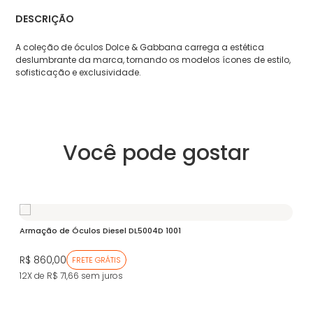
DESCRIÇÃO
A coleção de óculos Dolce & Gabbana carrega a estética
deslumbrante da marca, tornando os modelos ícones de estilo,
sofisticação e exclusividade.
Você pode gostar
V
Armação de Óculos Diesel DL5004D 1001
Ar
R$ 860,00
R$
FRETE GRÁTIS
12X de R$ 71,66
sem juros
12