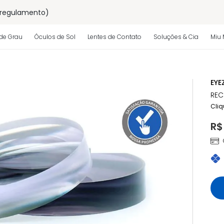
 regulamento)
os
de Grau
Óculos de Sol
Lentes de Contato
Soluções & Cia
Miu 
 regulamento)
EYE
REC
Cliq
R$