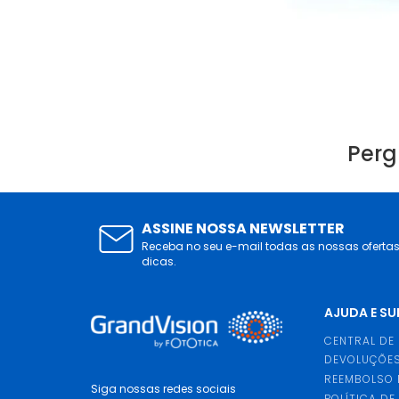
Perg
ASSINE NOSSA NEWSLETTER
Receba no seu e-mail todas as nossas oferta
dicas.
AJUDA E S
CENTRAL DE
DEVOLUÇÕES
REEMBOLSO 
Siga nossas redes sociais
POLÍTICA DE