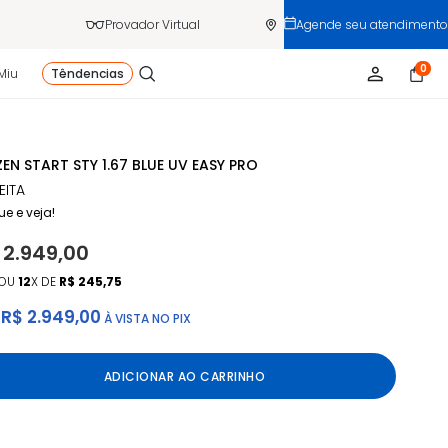
Provador Virtual
Agende seu atendimento
0
Miu
Têndencias
ZEN START STY 1.67 BLUE UV EASY PRO
EITA
ue e veja!
 2.949,00
OU
12
X DE
R$ 245,75
R$ 2.949,00
À VISTA NO PIX
ADICIONAR AO CARRINHO