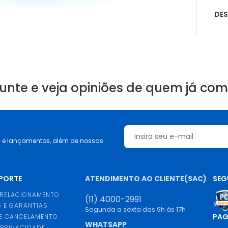
DE
unte e veja opiniões de quem já co
s e lançamentos, além de nossas
UPORTE
ATENDIMENTO AO CLIENTE(SAC)
SEG
 RELACIONAMENTO
(11) 4000-2991
 E GARANTIAS
Segunda a sexta das 9h às 17h
PA
E CANCELAMENTO
WHATSAPP
 PRIVACIDADE