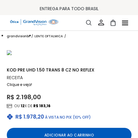
10% OFF PAGAMENTO
À VISTA OU PIX
ENTREGA PARA TODO BRASIL
15% OFF NA PRIMEIRA COMPRA (CONSULTE REGULAMENTO)
32% OFF NO COMBO - CONS. REG.
LOJA ONLINE DE LENTES DE CONTATO E ÓCULOS
FRETE GRÁTIS EM TODO O SITE
grandvisionbr
LENTE OFTALMICA
10% OFF PAGAMENTO
À VISTA OU PIX
ENTREGA PARA TODO BRASIL
15% OFF NA PRIMEIRA COMPRA (CONSULTE REGULAMENTO)
32% OFF NO COMBO - CONS. REG.
KOD PRE UHD 1.50 TRANS 8 CZ NO REFLEX
RECEITA
Clique e veja!
R$ 2.198,00
OU
12
X DE
R$ 183,16
R$ 1.978,20
À VISTA NO PIX (10% OFF)
ADICIONAR AO CARRINHO