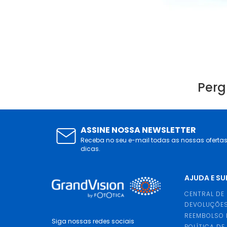
Perg
ASSINE NOSSA NEWSLETTER
Receba no seu e-mail todas as nossas oferta
dicas.
AJUDA E S
CENTRAL DE
DEVOLUÇÕES
REEMBOLSO 
Siga nossas redes sociais
POLÍTICA DE