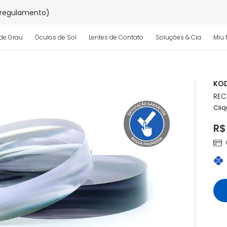
 regulamento)
os
de Grau
Óculos de Sol
Lentes de Contato
Soluções & Cia
Miu 
 regulamento)
KOD
REC
Cliq
R$