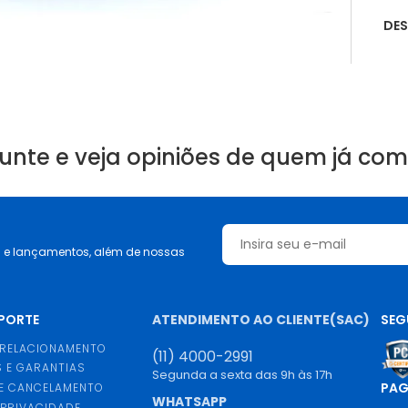
DE
unte e veja opiniões de quem já co
s e lançamentos, além de nossas
UPORTE
ATENDIMENTO AO CLIENTE(SAC)
SEG
 RELACIONAMENTO
(11) 4000-2991
 E GARANTIAS
Segunda a sexta das 9h às 17h
PA
E CANCELAMENTO
WHATSAPP
 PRIVACIDADE