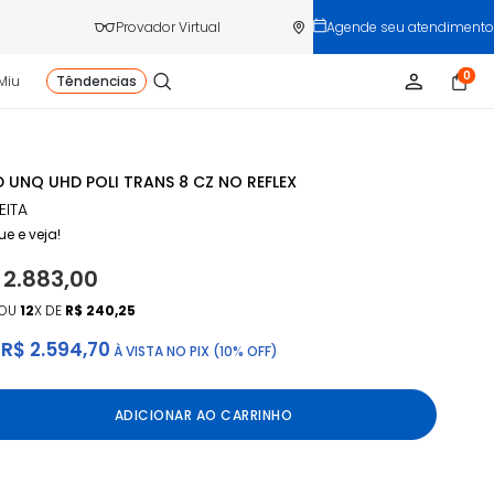
Provador Virtual
Agende seu atendimento
0
Miu
Têndencias
 UNQ UHD POLI TRANS 8 CZ NO REFLEX
EITA
ue e veja!
 2.883,00
OU
12
X DE
R$ 240,25
R$ 2.594,70
À VISTA NO PIX (10% OFF)
ADICIONAR AO CARRINHO