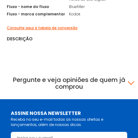
Fluxo - nome do fluxo
Bluefilter
Fluxo - marca complementar
Kodak
Consulte aqui a tabela de conversão
DESCRIÇÃO
Pergunte e veja opiniões de quem já
comprou
ASSINE NOSSA NEWSLETTER
Receba no seu e-mail todas as nossas ofertas e
lançamentos, além de nossas dicas.