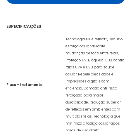
ESPECIFICAÇÕES
Tecnologia BlueReflect®, Reduz o
esforço ocular durante
mudanças de foco entre telas,
Proteção UV: Bloqueio 100% contra
raios UVA e UVB para saúde
ocular, Repele oleosidade e
impressões digitais com
Fluxo - tratamento
eficiência, Camada anti-risco
reforçada para maior
durabilidade, Redução superior
de reflexos em ambientes com
múltiplas telas, Tecnologia que
minimiza a fadiga ocular após
horas de uso digital