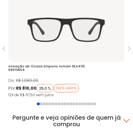
Armação de Óculos Emporio Armani 0EA4115
Óc
58011W54
Fa
De:
R$ 1.080,00
D
Por:
R$ 810,00
Po
25,0 %
FRETE GRÁTIS
12X de R$ 67,50
sem juros
5X
Pergunte e veja opiniões de quem já
comprou