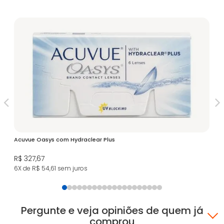
Acuvue Oasys com Hydraclear Plus
Bio
R$ 327,67
R$
6X de R$ 54,61
sem juros
5X
Pergunte e veja opiniões de quem já
comprou