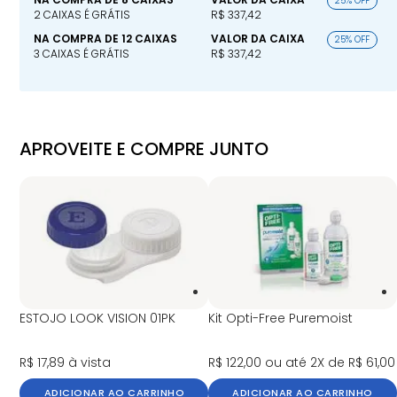
25% OFF
2 CAIXAS É GRÁTIS
R$ 337,42
NA COMPRA DE 12 CAIXAS
VALOR DA CAIXA
25% OFF
3 CAIXAS É GRÁTIS
R$ 337,42
APROVEITE E COMPRE JUNTO
ESTOJO LOOK VISION 01PK
Kit Opti-Free Puremoist
R$ 17,89
à vista
R$ 122,00
ou até 2X de R$ 61,00
ADICIONAR AO CARRINHO
ADICIONAR AO CARRINHO