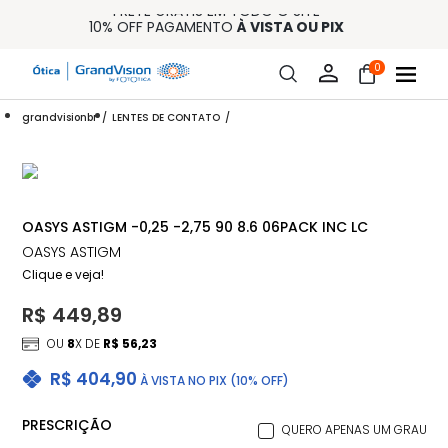
FRETE GRÁTIS EM TODO O SITE
10% OFF PAGAMENTO
À VISTA OU PIX
ENTREGA PARA TODO BRASIL
15% OFF NA PRIMEIRA COMPRA (CONSULTE REGULAMENTO)
0
32% OFF NO COMBO - CONS. REG.
grandvisionbr
LENTES DE CONTATO
OASYS ASTIGM -0,25 -2,75 90 8.6 06PACK INC LC
OASYS ASTIGM
Clique e veja!
R$ 449,89
OU
8
X DE
R$ 56,23
R$ 404,90
À VISTA NO PIX (10% OFF)
PRESCRIÇÃO
QUERO APENAS UM GRAU