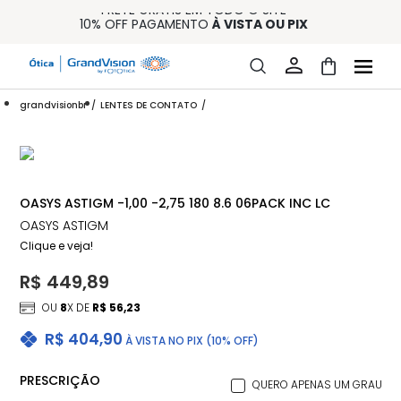
FRETE GRÁTIS EM TODO O SITE
10% OFF PAGAMENTO
À VISTA OU PIX
ENTREGA PARA TODO BRASIL
15% OFF NA PRIMEIRA COMPRA (CONSULTE REGULAMENTO)
32% OFF NO COMBO - CONS. REG.
grandvisionbr
LENTES DE CONTATO
OASYS ASTIGM -1,00 -2,75 180 8.6 06PACK INC LC
OASYS ASTIGM
Clique e veja!
R$ 449,89
OU
8
X DE
R$ 56,23
R$ 404,90
À VISTA NO PIX (10% OFF)
PRESCRIÇÃO
QUERO APENAS UM GRAU