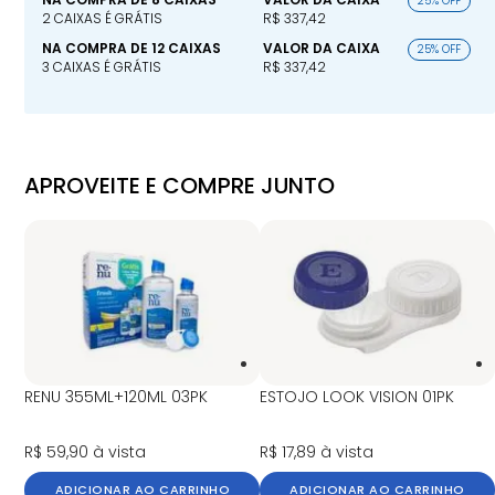
25% OFF
2 CAIXAS É GRÁTIS
R$ 337,42
NA COMPRA DE 12 CAIXAS
VALOR DA CAIXA
25% OFF
3 CAIXAS É GRÁTIS
R$ 337,42
APROVEITE E COMPRE JUNTO
RENU 355ML+120ML 03PK
ESTOJO LOOK VISION 01PK
R$ 59,90
à vista
R$ 17,89
à vista
ADICIONAR AO CARRINHO
ADICIONAR AO CARRINHO