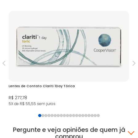
Lentes de Contato Clariti 1Day Tórica
Ac
R$ 277,78
R$
5X de R$ 55,55
sem juros
6X
Pergunte e veja opiniões de quem já
comprou