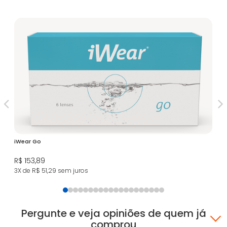
iWear Go
iW
R$ 153,89
R$
3X de R$ 51,29
sem juros
3X
Pergunte e veja opiniões de quem já
comprou