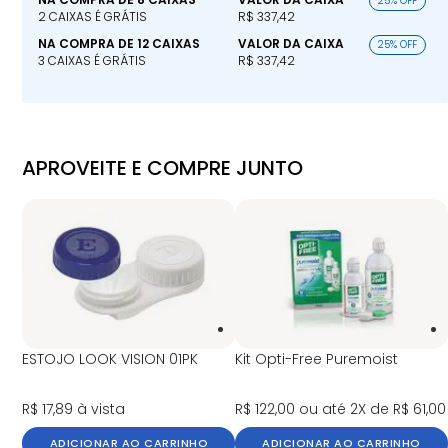
25% OFF
2 CAIXAS É GRÁTIS
R$ 337,42
NA COMPRA DE 12 CAIXAS
VALOR DA CAIXA
25% OFF
3 CAIXAS É GRÁTIS
R$ 337,42
APROVEITE E COMPRE JUNTO
ESTOJO LOOK VISION 01PK
Kit Opti-Free Puremoist
R$ 17,89
à vista
R$ 122,00
ou até 2X de R$ 61,00
ADICIONAR AO CARRINHO
ADICIONAR AO CARRINHO