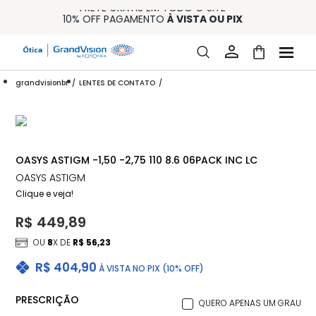
FRETE GRÁTIS EM TODO O SITE
10% OFF PAGAMENTO
À VISTA OU PIX
ENTREGA PARA TODO BRASIL
15% OFF NA PRIMEIRA COMPRA (CONSULTE REGULAMENTO)
32% OFF NO COMBO - CONS. REG.
grandvisionbr
LENTES DE CONTATO
OASYS ASTIGM -1,50 -2,75 110 8.6 06PACK INC LC
OASYS ASTIGM
Clique e veja!
R$ 449,89
OU
8
X DE
R$ 56,23
R$ 404,90
À VISTA NO PIX (10% OFF)
PRESCRIÇÃO
QUERO APENAS UM GRAU