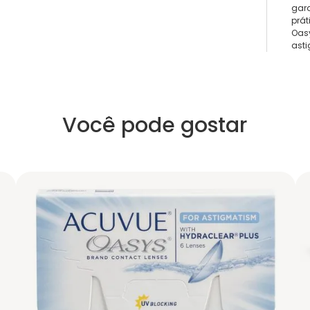
gara
prát
Oasy
ast
Você pode gostar