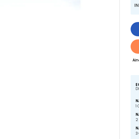
I
Ain
E
D
N
1
N
2
N
3