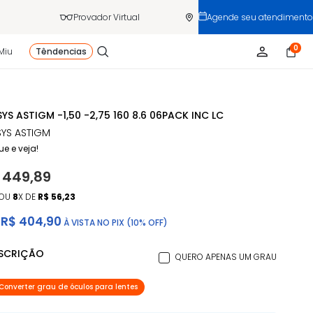
Provador Virtual
Agende seu atendimento
0
Miu
Têndencias
YS ASTIGM -1,50 -2,75 160 8.6 06PACK INC LC
YS ASTIGM
ue e veja!
 449,89
OU
8
X DE
R$ 56,23
R$ 404,90
À VISTA NO PIX (10% OFF)
ESCRIÇÃO
QUERO APENAS UM GRAU
Converter grau de óculos para lentes