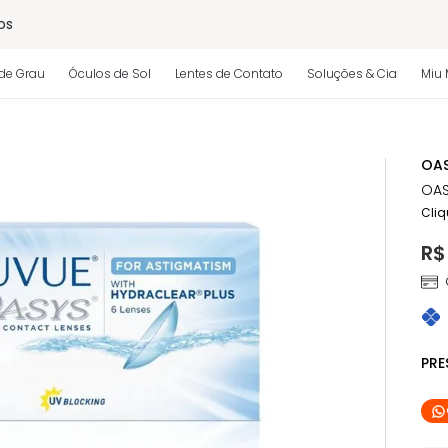
os
de Grau
Óculos de Sol
Lentes de Contato
Soluções & Cia
Miu 
 regulamento)
OAS
OAS
Cliq
R$
PR