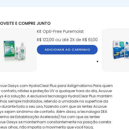
OVEITE E COMPRE JUNTO
Kit Opti-Free Puremoist
R$ 122,00
ou até 2X de R$ 61,00
ADICIONAR AO CARRINHO
uvue Oasys com HydraClear Plus para Astigmatismo Para quem
 conforto, nitidez e proteção UV a qualquer hora do dia, Acuvue
s é a solução. A exclusiva tecnologia HydraClear Plus mantém
lhos sempre hidratados, retendo a umidade na superfície da
e durante todo o seu uso, fazendo com que as lentes Acuvue
s sejam sinônimo de conforto. Além disso, a tecnologia DEA
enho de Estabilização Acelerada) faz com que as lentes
vue Oasys se mantenham constantemente na posição correta
eus olhos, não importa o movimento que você faça,