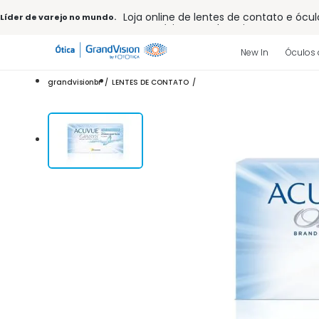
Loja online de lentes de contato e ócul
Líder de varejo no mundo.
Frete grátis em todo o site
10% off pagamento
à vista ou PIX
Entrega para todo Brasil
New In
Óculos 
15% Off na primeira compra (Consulte
32% off no combo - cons. reg.
grandvisionbr
LENTES DE CONTATO