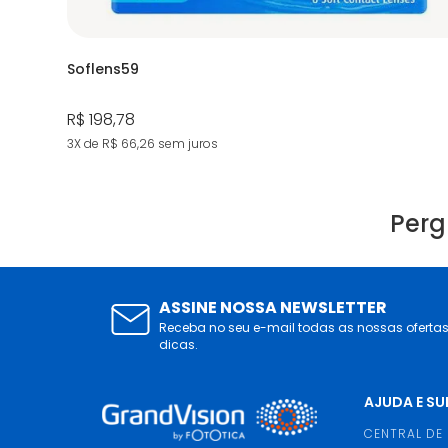
Soflens59
R$ 198,78
3X de R$ 66,26
sem juros
Perg
ASSINE NOSSA NEWSLETTER
Receba no seu e-mail todas as nossas oferta
dicas.
AJUDA E S
CENTRAL DE