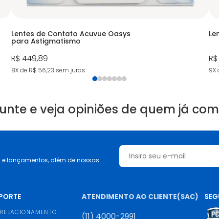
Lentes de Contato Acuvue Oasys
Le
para Astigmatismo
R$ 449,89
R$
8X de R$ 56,23
sem juros
9X 
unte e veja opiniões de quem já co
s e lançamentos, além de nossas
UPORTE
ATENDIMENTO AO CLIENTE(SAC)
SEG
 RELACIONAMENTO
(11) 4000-2991