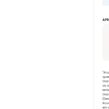
APR
"Ac
quer
Oasy
os o
lent
Oasy
(Des
Acu
em s