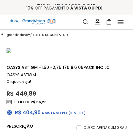
FRETE GRÁTIS EM TODO O SITE
10% OFF PAGAMENTO
À VISTA OU PIX
ENTREGA PARA TODO BRASIL
15% OFF NA PRIMEIRA COMPRA (CONSULTE REGULAMENTO)
32% OFF NO COMBO - CONS. REG.
grandvisionbr
LENTES DE CONTATO
OASYS ASTIGM -1,50 -2,75 170 8.6 06PACK INC LC
OASYS ASTIGM
Clique e veja!
R$ 449,89
OU
8
X DE
R$ 56,23
R$ 404,90
À VISTA NO PIX (10% OFF)
PRESCRIÇÃO
QUERO APENAS UM GRAU