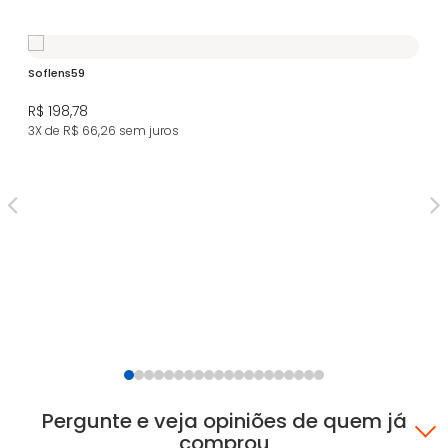
Soflens59
R$ 198,78
3X de R$ 66,26
sem juros
Bio
R$
6X
Pergunte e veja opiniões de quem já
comprou