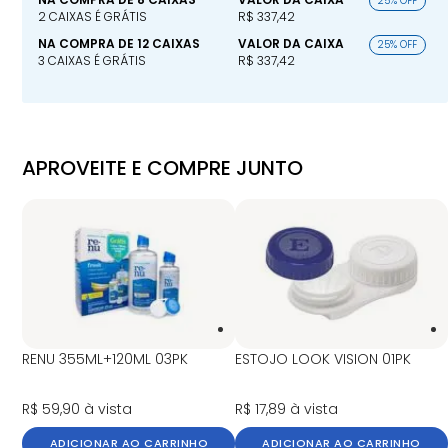
25% OFF
2 CAIXAS É GRÁTIS
R$ 337,42
NA COMPRA DE 12 CAIXAS
VALOR DA CAIXA
25% OFF
3 CAIXAS É GRÁTIS
R$ 337,42
APROVEITE E COMPRE JUNTO
RENU 355ML+120ML 03PK
ESTOJO LOOK VISION 01PK
R$ 59,90
à vista
R$ 17,89
à vista
ADICIONAR AO CARRINHO
ADICIONAR AO CARRINHO