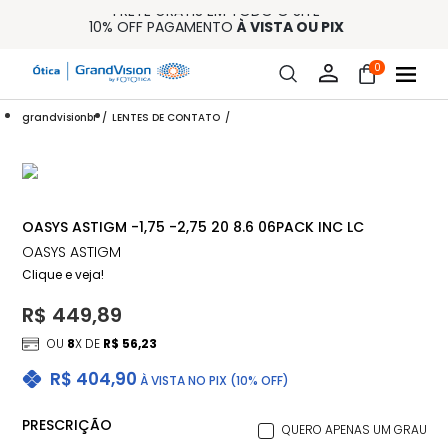
FRETE GRÁTIS EM TODO O SITE
10% OFF PAGAMENTO
À VISTA OU PIX
ENTREGA PARA TODO BRASIL
15% OFF NA PRIMEIRA COMPRA (CONSULTE REGULAMENTO)
0
32% OFF NO COMBO - CONS. REG.
grandvisionbr
LENTES DE CONTATO
OASYS ASTIGM -1,75 -2,75 20 8.6 06PACK INC LC
OASYS ASTIGM
Clique e veja!
R$ 449,89
OU
8
X DE
R$ 56,23
R$ 404,90
À VISTA NO PIX (10% OFF)
PRESCRIÇÃO
QUERO APENAS UM GRAU