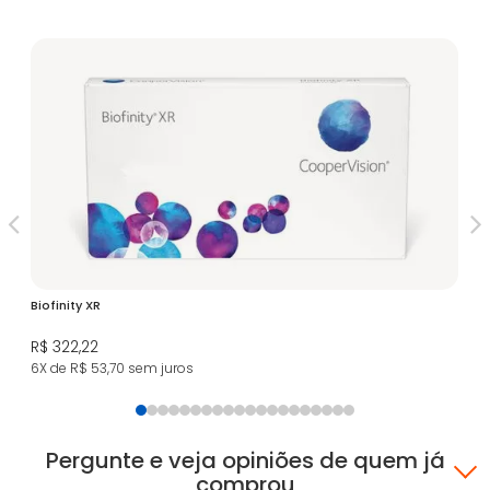
Biofinity XR
Le
As
R$ 322,22
R$
6X de R$ 53,70
sem juros
8X
Pergunte e veja opiniões de quem já
comprou