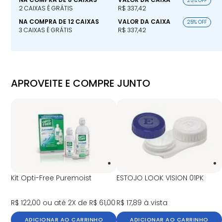
25% OFF
2 CAIXAS É GRÁTIS
R$ 337,42
NA COMPRA DE 12 CAIXAS
VALOR DA CAIXA
25% OFF
3 CAIXAS É GRÁTIS
R$ 337,42
APROVEITE E COMPRE JUNTO
Kit Opti-Free Puremoist
ESTOJO LOOK VISION 01PK
R$ 122,00
ou até 2X de R$ 61,00
R$ 17,89
à vista
ADICIONAR AO CARRINHO
ADICIONAR AO CARRINHO