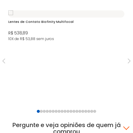
Lentes de Contato Biofinity Multifocal
Ac
R$ 538,89
R$
10X de R$ 53,88
sem juros
5X
Pergunte e veja opiniões de quem já
comprou