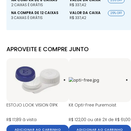
25% OFF
2 CAIXAS É GRÁTIS
R$ 337,42
NA COMPRA DE 12 CAIXAS
VALOR DA CAIXA
25% OFF
3 CAIXAS É GRÁTIS
R$ 337,42
APROVEITE E COMPRE JUNTO
ESTOJO LOOK VISION 01PK
Kit Opti-Free Puremoist
R$ 17,89
à vista
R$ 122,00
ou até 2X de R$ 61,00
ADICIONAR AO CARRINHO
ADICIONAR AO CARRINHO