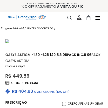
FRETE GRÁTIS EM TODO O SITE
10% OFF PAGAMENTO
À VISTA OU PIX
ENTREGA PARA TODO BRASIL
15% OFF NA PRIMEIRA COMPRA (CONSULTE REGULAMENTO)
32% OFF NO COMBO - CONS. REG.
grandvisionbr
LENTES DE CONTATO
OASYS ASTIGM -1,50 -1,25 140 8.6 06PACK INC.6 06PACK
OASYS ASTIGM
Clique e veja!
R$ 449,89
OU
8
X DE
R$ 56,23
R$ 404,90
À VISTA NO PIX (10% OFF)
PRESCRIÇÃO
QUERO APENAS UM GRAU