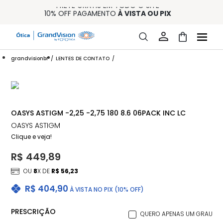
FRETE GRÁTIS EM TODO O SITE
10% OFF PAGAMENTO
À VISTA OU PIX
ENTREGA PARA TODO BRASIL
15% OFF NA PRIMEIRA COMPRA (CONSULTE REGULAMENTO)
32% OFF NO COMBO - CONS. REG.
grandvisionbr
LENTES DE CONTATO
OASYS ASTIGM -2,25 -2,75 180 8.6 06PACK INC LC
OASYS ASTIGM
Clique e veja!
R$ 449,89
OU
8
X DE
R$ 56,23
R$ 404,90
À VISTA NO PIX (10% OFF)
PRESCRIÇÃO
QUERO APENAS UM GRAU