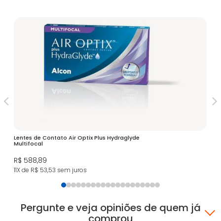
Lentes de Contato Air Optix Plus Hydraglyde
Ul
Multifocal
R$
R$ 588,89
5X
11X de R$ 53,53
sem juros
Pergunte e veja opiniões de quem já
comprou