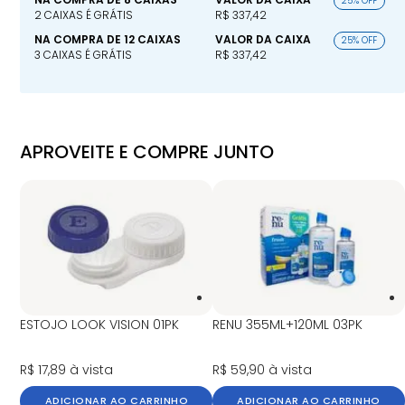
25% OFF
2 CAIXAS É GRÁTIS
R$ 337,42
NA COMPRA DE 12 CAIXAS
VALOR DA CAIXA
25% OFF
3 CAIXAS É GRÁTIS
R$ 337,42
APROVEITE E COMPRE JUNTO
ESTOJO LOOK VISION 01PK
RENU 355ML+120ML 03PK
R$ 17,89
à vista
R$ 59,90
à vista
ADICIONAR AO CARRINHO
ADICIONAR AO CARRINHO