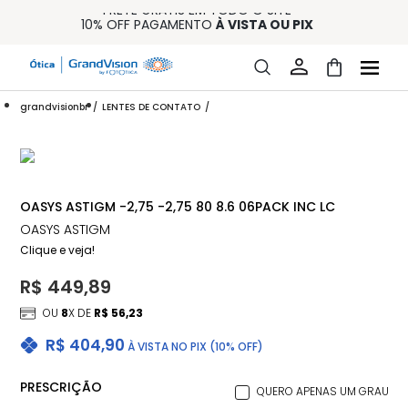
FRETE GRÁTIS EM TODO O SITE
10% OFF PAGAMENTO
À VISTA OU PIX
ENTREGA PARA TODO BRASIL
15% OFF NA PRIMEIRA COMPRA (CONSULTE REGULAMENTO)
32% OFF NO COMBO - CONS. REG.
grandvisionbr
LENTES DE CONTATO
OASYS ASTIGM -2,75 -2,75 80 8.6 06PACK INC LC
OASYS ASTIGM
Clique e veja!
R$ 449,89
OU
8
X DE
R$ 56,23
R$ 404,90
À VISTA NO PIX (10% OFF)
PRESCRIÇÃO
QUERO APENAS UM GRAU