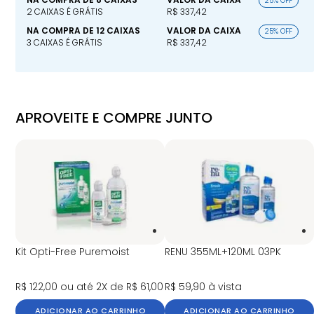
25% OFF
2 CAIXAS É GRÁTIS
R$ 337,42
NA COMPRA DE 12 CAIXAS
VALOR DA CAIXA
25% OFF
3 CAIXAS É GRÁTIS
R$ 337,42
APROVEITE E COMPRE JUNTO
Kit Opti-Free Puremoist
RENU 355ML+120ML 03PK
R$ 122,00
ou até 2X de R$ 61,00
R$ 59,90
à vista
ADICIONAR AO CARRINHO
ADICIONAR AO CARRINHO