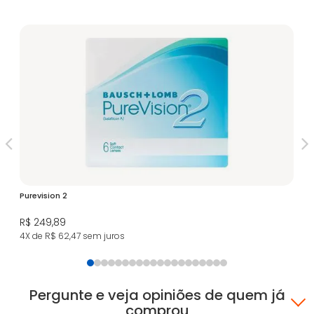
Purevision 2
Le
As
R$ 249,89
R$
4X de R$ 62,47
sem juros
8X
Pergunte e veja opiniões de quem já
comprou