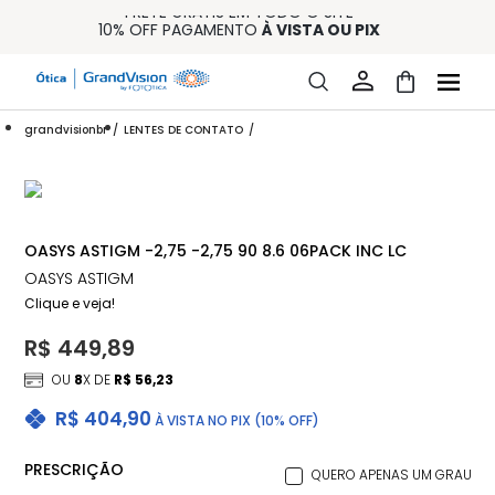
FRETE GRÁTIS EM TODO O SITE
10% OFF PAGAMENTO
À VISTA OU PIX
ENTREGA PARA TODO BRASIL
15% OFF NA PRIMEIRA COMPRA (CONSULTE REGULAMENTO)
32% OFF NO COMBO - CONS. REG.
grandvisionbr
LENTES DE CONTATO
OASYS ASTIGM -2,75 -2,75 90 8.6 06PACK INC LC
OASYS ASTIGM
Clique e veja!
R$ 449,89
OU
8
X DE
R$ 56,23
R$ 404,90
À VISTA NO PIX (10% OFF)
PRESCRIÇÃO
QUERO APENAS UM GRAU