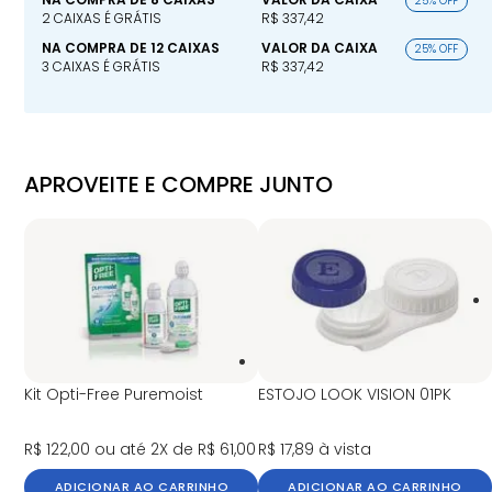
25% OFF
2 CAIXAS É GRÁTIS
R$ 337,42
NA COMPRA DE 12 CAIXAS
VALOR DA CAIXA
25% OFF
3 CAIXAS É GRÁTIS
R$ 337,42
APROVEITE E COMPRE JUNTO
Kit Opti-Free Puremoist
ESTOJO LOOK VISION 01PK
R$ 122,00
ou até 2X de R$ 61,00
R$ 17,89
à vista
ADICIONAR AO CARRINHO
ADICIONAR AO CARRINHO