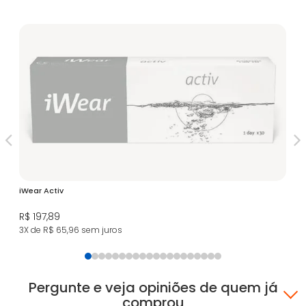
iWear Activ
Le
As
R$ 197,89
R$
3X de R$ 65,96
sem juros
8X
Pergunte e veja opiniões de quem já
comprou