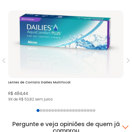
Lentes de Contato Dailies Multifocal
Le
Mu
R$ 484,44
R$
9X de R$ 53,82
sem juros
11
Pergunte e veja opiniões de quem já
comprou