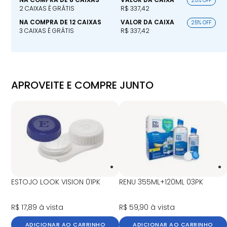
25% OFF
2 CAIXAS É GRÁTIS
R$ 337,42
NA COMPRA DE 12 CAIXAS
VALOR DA CAIXA
25% OFF
3 CAIXAS É GRÁTIS
R$ 337,42
APROVEITE E COMPRE JUNTO
ESTOJO LOOK VISION 01PK
RENU 355ML+120ML 03PK
R$ 17,89
à vista
R$ 59,90
à vista
ADICIONAR AO CARRINHO
ADICIONAR AO CARRINHO