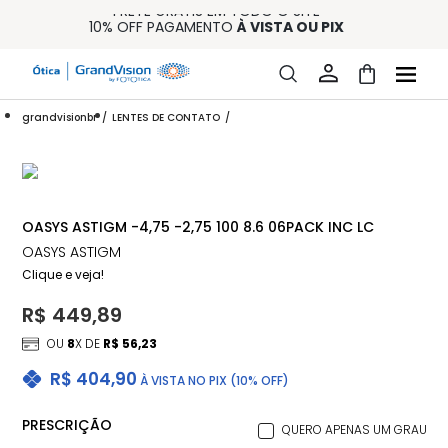
FRETE GRÁTIS EM TODO O SITE
10% OFF PAGAMENTO
À VISTA OU PIX
ENTREGA PARA TODO BRASIL
15% OFF NA PRIMEIRA COMPRA (CONSULTE REGULAMENTO)
32% OFF NO COMBO - CONS. REG.
grandvisionbr
LENTES DE CONTATO
OASYS ASTIGM -4,75 -2,75 100 8.6 06PACK INC LC
OASYS ASTIGM
Clique e veja!
R$ 449,89
OU
8
X DE
R$ 56,23
R$ 404,90
À VISTA NO PIX (10% OFF)
PRESCRIÇÃO
QUERO APENAS UM GRAU