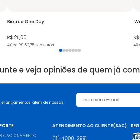
Biotrue One Day
iW
R$ 211,00
R$
4X de R$ 52,75
sem juros
4X 
unte e veja opiniões de quem já co
s e lançamentos, além de nossas
UPORTE
ATENDIMENTO AO CLIENTE(SAC)
SEG
 RELACIONAMENTO
(11) 4000-2991