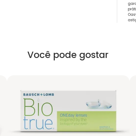
gara
prát
Oasy
ast
Você pode gostar