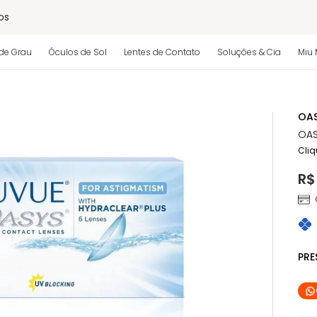
os
de Grau
Óculos de Sol
Lentes de Contato
Soluções & Cia
Miu 
 regulamento)
OAS
OAS
Cliq
R$
PR