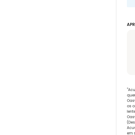
APR
"Ac
quer
Oasy
os o
lent
Oasy
(Des
Acu
em s