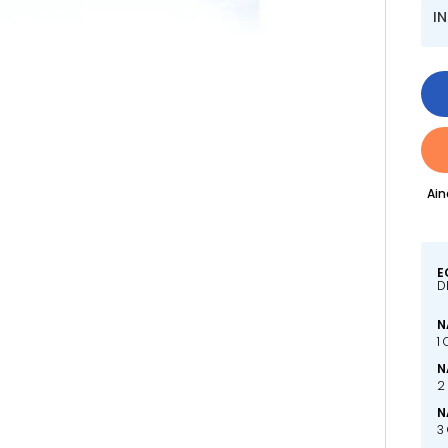
I
Ain
E
D
N
1
N
2
N
3