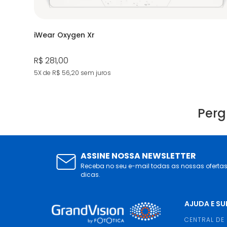
iWear Oxygen Xr
R$ 281,00
5X de R$ 56,20
sem juros
Perg
ASSINE NOSSA NEWSLETTER
Receba no seu e-mail todas as nossas oferta
dicas.
AJUDA E S
CENTRAL DE