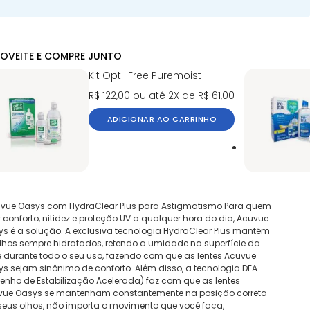
OVEITE E COMPRE JUNTO
Kit Opti-Free Puremoist
R$ 122,00
ou até 2X de R$ 61,00
ADICIONAR AO CARRINHO
uvue Oasys com HydraClear Plus para Astigmatismo Para quem
 conforto, nitidez e proteção UV a qualquer hora do dia, Acuvue
s é a solução. A exclusiva tecnologia HydraClear Plus mantém
lhos sempre hidratados, retendo a umidade na superfície da
e durante todo o seu uso, fazendo com que as lentes Acuvue
s sejam sinônimo de conforto. Além disso, a tecnologia DEA
enho de Estabilização Acelerada) faz com que as lentes
vue Oasys se mantenham constantemente na posição correta
eus olhos, não importa o movimento que você faça,