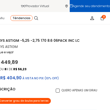
Provador Virtual
Agende seu atendimento
0
Miu
Têndencias
YS ASTIGM -5,25 -2,75 170 8.6 06PACK INC LC
YS ASTIGM
ue e veja!
 449,89
OU
8
X DE
R$ 56,23
R$ 404,90
À VISTA NO PIX (10% OFF)
ESCRIÇÃO
QUERO APENAS UM GRAU
Converter grau de óculos para lentes