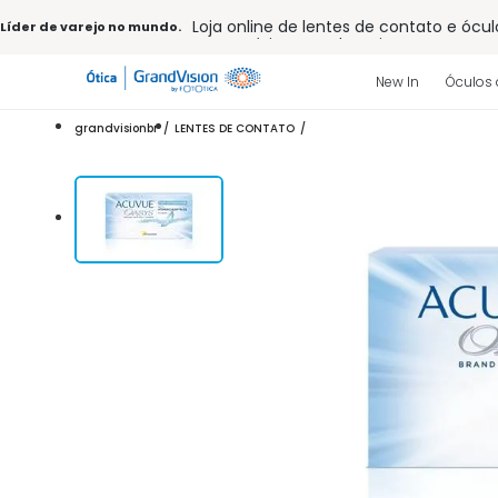
Loja online de lentes de contato e ócul
Líder de varejo no mundo.
Frete grátis em todo o site
10% off pagamento
à vista ou PIX
Entrega para todo Brasil
New In
Óculos 
15% Off na primeira compra (Consulte
32% off no combo - cons. reg.
grandvisionbr
LENTES DE CONTATO