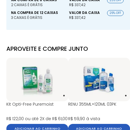
25% OFF
2 CAIXAS É GRÁTIS
R$ 337,42
NA COMPRA DE 12 CAIXAS
VALOR DA CAIXA
25% OFF
3 CAIXAS É GRÁTIS
R$ 337,42
APROVEITE E COMPRE JUNTO
Kit Opti-Free Puremoist
RENU 355ML+120ML 03PK
R$ 122,00
ou até 2X de R$ 61,00
R$ 59,90
à vista
ADICIONAR AO CARRINHO
ADICIONAR AO CARRINHO