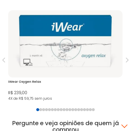
iWear Oxygen Relax
Le
As
R$ 239,00
R$
4X de R$ 59,75
sem juros
8X
Pergunte e veja opiniões de quem já
comprou