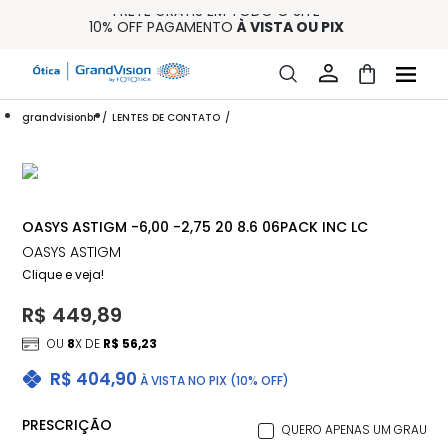
FRETE GRÁTIS EM TODO O SITE
10% OFF PAGAMENTO
À VISTA OU PIX
ENTREGA PARA TODO BRASIL
15% OFF NA PRIMEIRA COMPRA (CONSULTE REGULAMENTO)
32% OFF NO COMBO - CONS. REG.
grandvisionbr
LENTES DE CONTATO
OASYS ASTIGM -6,00 -2,75 20 8.6 06PACK INC LC
OASYS ASTIGM
Clique e veja!
R$ 449,89
OU
8
X DE
R$ 56,23
R$ 404,90
À VISTA NO PIX (10% OFF)
PRESCRIÇÃO
QUERO APENAS UM GRAU