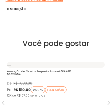
Consulte aqui a tabela de conversão
DESCRIÇÃO
Você pode gostar
Armação de Óculos Emporio Armani 0EA4115
Óc
58011W54
Fa
De:
R$ 1.080,00
D
Por:
R$ 810,00
Po
25,0 %
FRETE GRÁTIS
12X de R$ 67,50
sem juros
5X