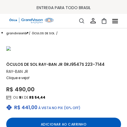
10% OFF PAGAMENTO
À VISTA OU PIX
ENTREGA PARA TODO BRASIL
15% OFF NA PRIMEIRA COMPRA (CONSULTE REGULAMENTO)
32% OFF NO COMBO - CONS. REG.
LOJA ONLINE DE LENTES DE CONTATO E ÓCULOS
FRETE GRÁTIS EM TODO O SITE
grandvisionbr
ÓCULOS DE SOL
10% OFF PAGAMENTO
À VISTA OU PIX
ENTREGA PARA TODO BRASIL
15% OFF NA PRIMEIRA COMPRA (CONSULTE REGULAMENTO)
32% OFF NO COMBO - CONS. REG.
ÓCULOS DE SOL RAY-BAN JR 0RJ9547S 223-7144
RAY-BAN JR
Clique e veja!
R$ 490,00
OU
9
X DE
R$ 54,44
R$ 441,00
À VISTA NO PIX (10% OFF)
ADICIONAR AO CARRINHO